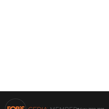
ПРАВИЛО ТРЕТЕЙ В КИНО: ПОЧЕМУ
АКУСТИКА ДОЛЖНА БЫТЬ ЗА ЭКРАНОМ
Почему расположение как минимум центрального
канала, и как максимум всех 3-х каналов именно за
экраном - это "святой грааль" при создании домашних
кинозалов
16.03.2026
ЭКСКЛЮЗИВНАЯ ПРОГРАММА
ДОМАШНЕГО ПРОСЛУШИВАНИЯ APERION
AUDIO
Домашнее прослушивание Aperion + возврат без
лишних проблем
05.03.2026