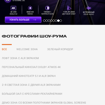
ФОТОГРАФИИ ШОУ-РУМА
ВСЕ
WELCOME ЗОНА
ЗЕЛЕНЫЙ КОРИДОР
ЛОФТ ЗОНА С ALR ЭКРАНОМ
ПЕРСОНАЛЬНЫЙ КИНОЗАЛ DOLBY ATMOS 4K
ДОМАШНИЙ КИНОТЕАТР 5.1 И ALR ЭКРАН
2-Я СВЕТЛАЯ ЗОНА С ДВУМЯ ALR ЭКРАНАМИ
БОЛЬШОЙ ЗАЛ С КРЕСЛАМИ-РЕКЛАЙНЕРАМИ
ДЕМО ЗОНА СО ВСЕМИ ПОЛОТНАМИ ЭКРАНОВ GLOBAL SCREENS