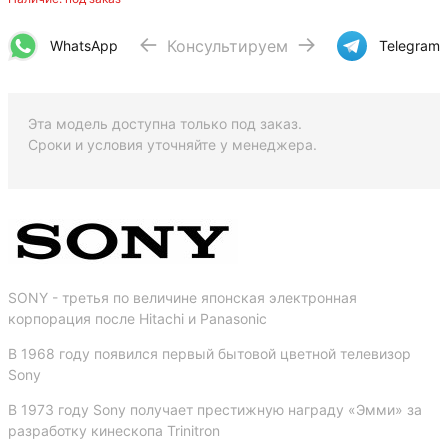
Консультируем
WhatsApp
Telegram
Эта модель доступна только под заказ.
Сроки и условия уточняйте у менеджера.
SONY - третья по величине японская электронная
корпорация после Hitachi и Panasonic
В 1968 году появился первый бытовой цветной телевизор
Sony
В 1973 году Sony получает престижную награду «Эмми» за
разработку кинескопа Trinitron