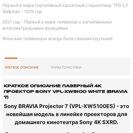
Первый в мире портативный кассетный стереоплеер TPS-L2
Walkman - 1979 год
2021 год - Первый в мире телевизор с когнитивными
интеллектуальными функциями
Японские телевизоры всегда были самыми крутыми!
КРАТКОЕ ОПИСАНИЕ
ХАРАКТЕРИСТИКИ
КРАТКОЕ ОПИСАНИЕ ЛАЗЕРНЫЙ 4K
ПРОЕКТОР SONY VPL-XW5100 WHITE (BRAVIA
7)
Sony
BRAVIA
Projector
7
(
VPL
-
XW5100ES
)
-
это
новейшая
модель
в
линейке
проекторов
для
домашнего
кинотеатра
Sony
4K
SXRD
.