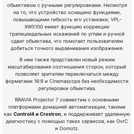
объективом
с
ручными
регулировками
.
Несмотря
на то, что
устройство
оснащено
функциями
,
повышающими
гибкость
его
установки
,
VPL
-
XW5100
имеет
функцию
коррекции
трапецеидальных
искажений по
углам
и
ручной
сдвиг
объектива
,
что
помогает
пользователям
добиться
точного
выравнивания
изображения
.
В
нем
также
представлен
новый
режим
масштабирования
соотношения
сторон,
который
позволяет
зрителям
переключаться
между
форматами
16
:
9
и
Cinemascope
без
необходимости
регулировки
объектива
.
BRAVIA
Projector
7
совместим
с
основными
платформами
домашней
автоматизации
,
такими
как
Control4
и
Crestron
,
и
поддерживает
удаленную
диагностику
с
помощью
таких
сервисов
,
как
OvrC
и
Domotz
.