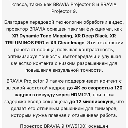
класса
, таких
как
BRAVIA
Projector
8
и
BRAVIA
Projector
9
.
Благодаря
передовой
технологии
обработки
видео
,
проектор
BRAVIA
оснащен такими
функциями
,
как
XR
Dynamic
Tone
Mapping
,
XR
Deep
Black
,
XR
TRILUMINOS
PRO
и
XR
Clear
Image
.
Эти
технологии
работают
сообща
,
повышая
контрастность
,
оптимизируя
точность
цветопередачи
и
улучшая
качество
контента
с
низким
разрешением
для
повышения
визуальной
точности
.
BRAVIA
Projector
9
также
поддерживает
контент
с
высокой
частотой
кадров
до
4K
со
скоростью
120
кадров
в
секунду
через
HDMI
2.1
,
при
этом
задержка
ввода
сокращена
до
12
миллисекунд
,
что
делает
его
отличным
решением
для
геймеров
,
которым
нужна
плавная
и
отзывчивая
работа
.
Проектор
BRAVIA
9
(
XW5100
)
оснащен