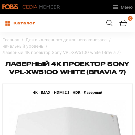
Меню
0
Каталог
Главная
Для выделенного домашнего кинозала
начальный уровень
Лазерный 4K проектор Sony VPL-XW5100 white (Bravia 7)
ЛАЗЕРНЫЙ 4K ПРОЕКТОР SONY
VPL-XW5100 WHITE (BRAVIA 7)
4K
IMAX
HDMI 2.1
HDR
Лазерный
/
/
/
/