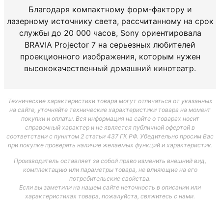
Благодаря
компактному
форм
-
фактору
и
лазерному
источнику
света
,
рассчитанному
на
срок
службы
до
20
000
часов
,
Sony
ориентировала
BRAVIA
Projector
7
на
серьезных
любителей
проекционного изображения
, которым
нужен
высококачественный
домашний
кинотеатр
.
Технические характеристики товара могут отличаться от указанных
на сайте, уточняйте технические характеристики товара на момент
покупки и оплаты. Вся информация на сайте о товарах носит
справочный характер и не является публичной офертой в
соответствии с пунктом 2 статьи 437 ГК РФ. Убедительно просим Вас
при покупке проверять наличие желаемых функций и характеристик.
Производитель оставляет за собой право изменить внешний вид,
комплектацию или параметры товара, не влияющие на его
потребительские свойства.
Если вы заметили на нашем сайте неточность в описании или
характеристиках товара, пожалуйста, свяжитесь с нами.