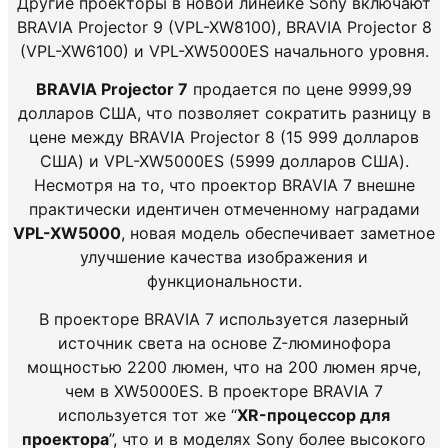
Другие
проекторы
в
новой
линейке
Sony
включают
BRAVIA
Projector
9
(
VPL
-
XW8100
)
,
BRAVIA
Projector
8
(
VPL
-
XW6100
)
и
VPL
-
XW5000ES
начального
уровня
.
BRAVIA
Projector
7
продается
по
цене
9999,99
долларов
США
,
что
позволяет
сократить
разницу
в
цене
между
BRAVIA
Projector
8
(
15 999
долларов
США
)
и
VPL
-
XW5000ES
(
5999
долларов
США
)
.
Несмотря
на то, что
проектор
BRAVIA
7
внешне
практически
идентичен
отмеченному
наградами
VPL
-
XW5000
,
новая
модель
обеспечивает
заметное
улучшение
качества
изображения
и
функциональности
.
В
проекторе
BRAVIA
7
используется
лазерный
источник
света
на основе
Z
-
люминофора
мощностью
2200
люмен
,
что
на
200
люмен
ярче
,
чем
в
XW5000ES
.
В
проекторе
BRAVIA
7
используется
тот
же
“
XR
-
процессор
для
проектора
”
,
что
и
в
моделях
Sony
более
высокого