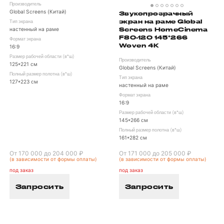
Производитель
Global Screens (Китай)
Звукопрозрачный
экран на раме Global
Тип экрана
Screens HomeCinema
настенный на раме
F80-120 145*266
Формат экрана
Woven 4K
16:9
Размер рабочей области (в*ш)
Производитель
125*221 см
Global Screens (Китай)
Полный размер полотна (в*ш)
Тип экрана
127*223 см
настенный на раме
Формат экрана
16:9
Размер рабочей области (в*ш)
145*266 см
Полный размер полотна (в*ш)
161*282 см
От 170 000 до 204 000 ₽
От 171 000 до 205 000 ₽
(в зависимости от формы оплаты)
(в зависимости от формы оплаты)
под заказ
под заказ
Запросить
Запросить