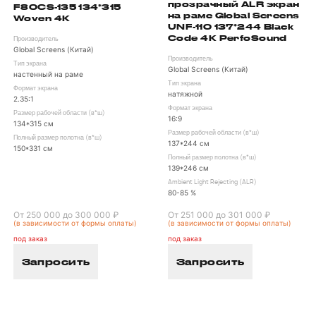
прозрачный ALR экран
F80CS-135 134*315
на раме Global Screens
Woven 4K
UNF-110 137*244 Black
Code 4K PerfoSound
Производитель
Global Screens (Китай)
Производитель
Тип экрана
Global Screens (Китай)
настенный на раме
Тип экрана
Формат экрана
натяжной
2.35:1
Формат экрана
Размер рабочей области (в*ш)
16:9
134*315 см
Размер рабочей области (в*ш)
Полный размер полотна (в*ш)
137*244 см
150*331 см
Полный размер полотна (в*ш)
139*246 см
Ambient Light Rejecting (ALR)
80-85 %
От 250 000 до 300 000 ₽
От 251 000 до 301 000 ₽
(в зависимости от формы оплаты)
(в зависимости от формы оплаты)
под заказ
под заказ
Запросить
Запросить