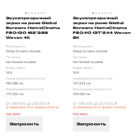
Звукопрозрачный
Звукопрозрачный
экран на раме Global
экран на раме Global
Screens HomeCinema
Screens HomeCinema
F80-130 162*288
F80-110 137*244 Woven
Woven 4K
8K
Производитель
Производитель
Global Screens (Китай)
Global Screens (Китай)
Тип экрана
Тип экрана
настенный на раме
настенный на раме
Формат экрана
Формат экрана
16:9
16:9
Размер рабочей области (в*ш)
Размер рабочей области (в*ш)
162*288 см
137*244 см
Полный размер полотна (в*ш)
Полный размер полотна (в*ш)
172*304 см
153*260 см
От 189 000 до 226 000 ₽
От 198 000 до 237 000 ₽
(в зависимости от формы оплаты)
(в зависимости от формы оплаты)
под заказ
под заказ
Запросить
Запросить