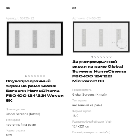
8K
8K
Артикул:
55125-22
Артикул:
61453-22
Звукопрозрачный
экран на раме Global
Screens HomeCinema
F80-100 124*221
Звукопрозрачный
MicroPerf 8K
экран на раме Global
Screens HomeCinema
Производитель
Global Screens (Китай)
F80-100 124*221 Woven
8K
Тип экрана
настенный на раме
Производитель
Формат экрана
Global Screens (Китай)
16:9
Тип экрана
Размер рабочей области (в*ш)
настенный на раме
124*221 см
Формат экрана
Полный размер полотна (в*ш)
16:9