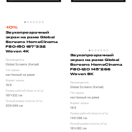
-10%
Звукопрозрачный
экран на раме Global
Screens HomeCinema
F80-150 187*332
Woven 4K
Звукопрозрачный
экран на раме Global
Производитель
Global Screens (Китай)
Screens HomeCinema
F80-120 145*266
Тип экрана
Woven 8K
настенный на раме
Формат экрана
Производитель
16:9
Global Screens (Китай)
Размер рабочей области (в*ш)
Тип экрана
187*332 см
настенный на раме
Полный размер полотна (в*ш)
Формат экрана
203*348 см
16:9
Размер рабочей области (в*ш)
145*266 см
Полный размер полотна (в*ш)
161*282 см