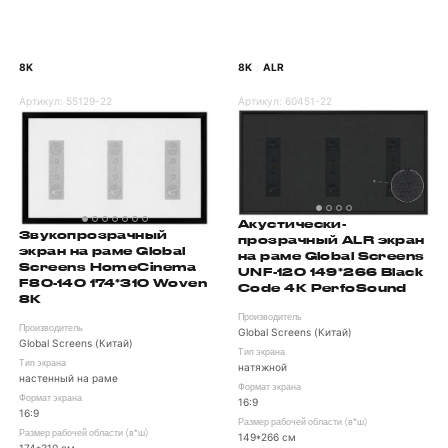
8K
8K
ALR
/
Артикул:
55129-22
Артикул:
60451-22
Акустически-
Звукопрозрачный
прозрачный ALR экран
экран на раме Global
на раме Global Screens
Screens HomeCinema
UNF-120 149*266 Black
F80-140 174*310 Woven
Code 4K PerfoSound
8K
Производитель
Производитель
Global Screens (Китай)
Global Screens (Китай)
Тип экрана
Тип экрана
натяжной
настенный на раме
Формат экрана
Формат экрана
16:9
16:9
Размер рабочей области (в*ш)
Размер рабочей области (в*ш)
149*266 см