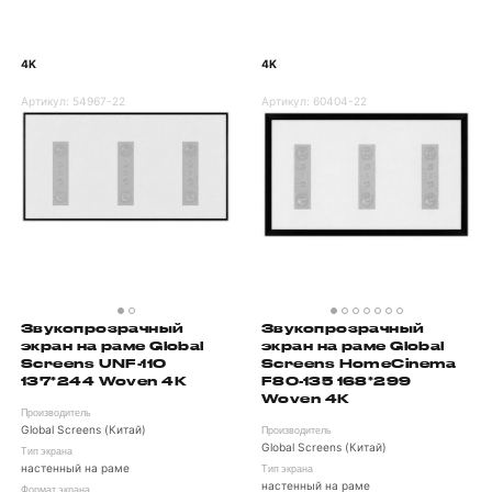
4K
4K
Артикул:
54967-22
Артикул:
60404-22
Звукопрозрачный
Звукопрозрачный
экран на раме Global
экран на раме Global
Screens UNF-110
Screens HomeCinema
137*244 Woven 4K
F80-135 168*299
Woven 4K
Производитель
Global Screens (Китай)
Производитель
Global Screens (Китай)
Тип экрана
настенный на раме
Тип экрана
настенный на раме
Формат экрана