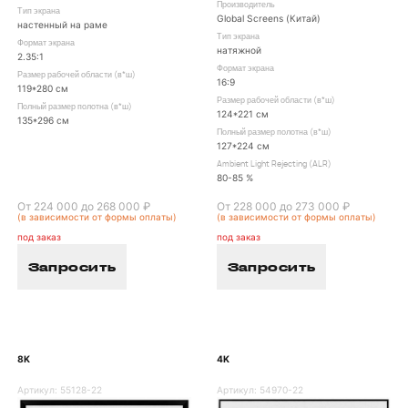
Производитель
Тип экрана
Global Screens (Китай)
настенный на раме
Тип экрана
Формат экрана
натяжной
2.35:1
Формат экрана
Размер рабочей области (в*ш)
16:9
119*280 см
Размер рабочей области (в*ш)
Полный размер полотна (в*ш)
124*221 см
135*296 см
Полный размер полотна (в*ш)
127*224 см
Ambient Light Rejecting (ALR)
80-85 %
От 224 000 до 268 000 ₽
От 228 000 до 273 000 ₽
(в зависимости от формы оплаты)
(в зависимости от формы оплаты)
под заказ
под заказ
Запросить
Запросить
8K
4K
Артикул:
55128-22
Артикул:
54970-22