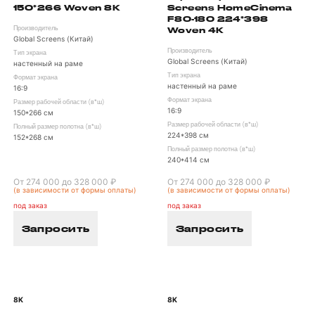
Screens HomeCinema
150*266 Woven 8K
F80-180 224*398
Woven 4K
Производитель
Global Screens (Китай)
Производитель
Тип экрана
Global Screens (Китай)
настенный на раме
Тип экрана
Формат экрана
настенный на раме
16:9
Формат экрана
Размер рабочей области (в*ш)
16:9
150*266 см
Размер рабочей области (в*ш)
Полный размер полотна (в*ш)
224*398 см
152*268 см
Полный размер полотна (в*ш)
240*414 см
От 274 000 до 328 000 ₽
От 274 000 до 328 000 ₽
(в зависимости от формы оплаты)
(в зависимости от формы оплаты)
под заказ
под заказ
Запросить
Запросить
8K
8K