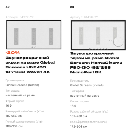
4K
8K
Артикул:
54972-22
Артикул:
61456-22
-20%
Звукопрозрачный
Звукопрозрачный
экран на раме Global
экран на раме Global
Screens HomeCinema
Screens UNF-150
F80-130 162*288
187*332 Woven 4K
MicroPerf 8K
Производитель
Производитель
Global Screens (Китай)
Global Screens (Китай)
Тип экрана
Тип экрана
настенный на раме
настенный на раме
Формат экрана
Формат экрана
16:9
16:9
Размер рабочей области (в*ш)
Размер рабочей области (в*ш)
187*332 см
162*288 см
Полный размер полотна (в*ш)
Полный размер полотна (в*ш)
189*334 см
172*304 см