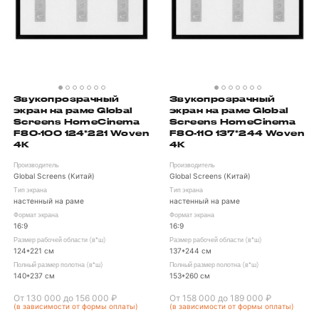
Звукопрозрачный
Звукопрозрачный
экран на раме Global
экран на раме Global
Screens HomeCinema
Screens HomeCinema
F80-100 124*221 Woven
F80-110 137*244 Woven
4K
4K
Производитель
Производитель
Global Screens (Китай)
Global Screens (Китай)
Тип экрана
Тип экрана
настенный на раме
настенный на раме
Формат экрана
Формат экрана
16:9
16:9
Размер рабочей области (в*ш)
Размер рабочей области (в*ш)
124*221 см
137*244 см
Полный размер полотна (в*ш)
Полный размер полотна (в*ш)
140*237 см
153*260 см
От 130 000 до 156 000 ₽
От 158 000 до 189 000 ₽
(в зависимости от формы оплаты)
(в зависимости от формы оплаты)