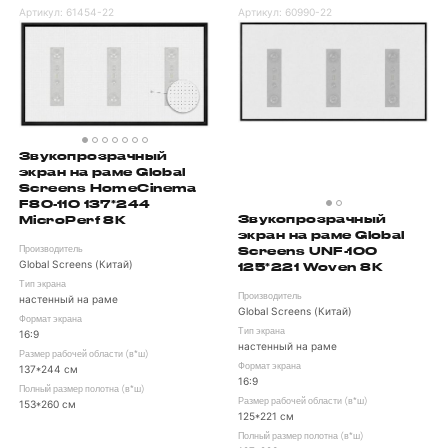
Артикул:
61454-22
Артикул:
60990-22
Звукопрозрачный
экран на раме Global
Screens HomeCinema
F80-110 137*244
Звукопрозрачный
MicroPerf 8K
экран на раме Global
Screens UNF-100
Производитель
Global Screens (Китай)
125*221 Woven 8K
Тип экрана
Производитель
настенный на раме
Global Screens (Китай)
Формат экрана
Тип экрана
16:9
настенный на раме
Размер рабочей области (в*ш)
Формат экрана
137*244 см
16:9
Полный размер полотна (в*ш)
Размер рабочей области (в*ш)
153*260 см
125*221 см
Полный размер полотна (в*ш)