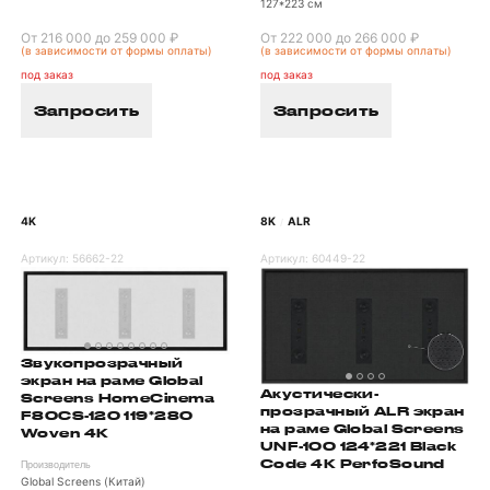
127*223 см
От 216 000 до 259 000 ₽
От 222 000 до 266 000 ₽
(в зависимости от формы оплаты)
(в зависимости от формы оплаты)
под заказ
под заказ
Запросить
Запросить
4K
8K
ALR
/
Артикул:
56662-22
Артикул:
60449-22
Звукопрозрачный
экран на раме Global
Акустически-
Screens HomeCinema
прозрачный ALR экран
F80CS-120 119*280
на раме Global Screens
Woven 4K
UNF-100 124*221 Black
Code 4K PerfoSound
Производитель
Global Screens (Китай)