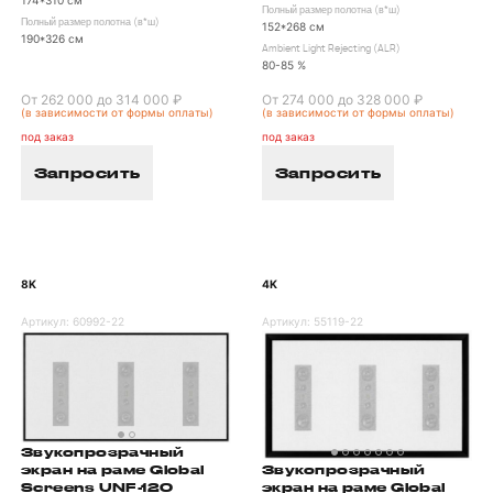
174*310 см
Полный размер полотна (в*ш)
Полный размер полотна (в*ш)
152*268 см
190*326 см
Ambient Light Rejecting (ALR)
80-85 %
От 262 000 до 314 000 ₽
От 274 000 до 328 000 ₽
(в зависимости от формы оплаты)
(в зависимости от формы оплаты)
под заказ
под заказ
Запросить
Запросить
8K
4K
Артикул:
60992-22
Артикул:
55119-22
Звукопрозрачный
Звукопрозрачный
экран на раме Global
экран на раме Global
Screens UNF-120