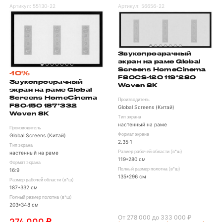
Артикул:
55130-22
Артикул:
56656-22
Звукопрозрачный
экран на раме Global
Screens HomeCinema
-10%
F80CS-120 119*280
Звукопрозрачный
Woven 8K
экран на раме Global
Screens HomeCinema
Производитель
F80-150 187*332
Global Screens (Китай)
Woven 8K
Тип экрана
настенный на раме
Производитель
Формат экрана
Global Screens (Китай)
2.35:1
Тип экрана
Размер рабочей области (в*ш)
настенный на раме
119*280 см
Формат экрана
Полный размер полотна (в*ш)
16:9
135*296 см
Размер рабочей области (в*ш)
187*332 см
Полный размер полотна (в*ш)
203*348 см
От 278 000 до 333 000 ₽