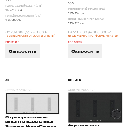
16:9
16:9
Размер рабочей области (в*ш)
Размер рабочей области (в*ш)
145*266 см
199*354 см
Полный размер полотна (в*ш)
Полный размер полотна (в*ш)
161*282 см
215*370 см
От 239 000 до 286 000 ₽
От 250 000 до 300 000 ₽
(в зависимости от формы оплаты)
(в зависимости от формы оплаты)
под заказ
под заказ
Запросить
Запросить
4K
8K
ALR
/
Артикул:
56663-22
Артикул:
60450-22
Звукопрозрачный
экран на раме Global
Акустически-
Screens HomeCinema