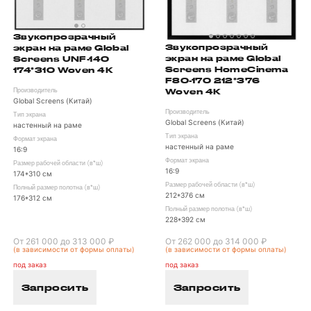
Звукопрозрачный
Звукопрозрачный
экран на раме Global
экран на раме Global
Screens UNF-140
Screens HomeCinema
174*310 Woven 4K
F80-170 212*376
Woven 4K
Производитель
Global Screens (Китай)
Производитель
Тип экрана
Global Screens (Китай)
настенный на раме
Тип экрана
Формат экрана
настенный на раме
16:9
Формат экрана
Размер рабочей области (в*ш)
16:9
174*310 см
Размер рабочей области (в*ш)
Полный размер полотна (в*ш)
212*376 см
176*312 см
Полный размер полотна (в*ш)
228*392 см
От 261 000 до 313 000 ₽
От 262 000 до 314 000 ₽
(в зависимости от формы оплаты)
(в зависимости от формы оплаты)
под заказ
под заказ
Запросить
Запросить