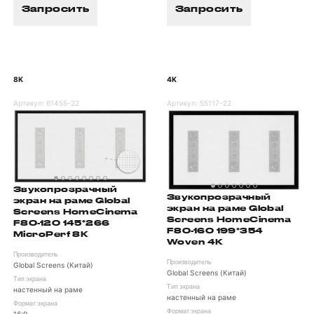
Запросить
Запросить
8K
4K
Артикул:
61455-22
Артикул:
55117-22
Звукопрозрачный
Звукопрозрачный
экран на раме Global
экран на раме Global
Screens HomeCinema
Screens HomeCinema
F80-120 145*266
F80-160 199*354
MicroPerf 8K
Woven 4K
Производитель
Производитель
Global Screens (Китай)
Global Screens (Китай)
Тип экрана
Тип экрана
настенный на раме
настенный на раме
Формат экрана
Формат экрана