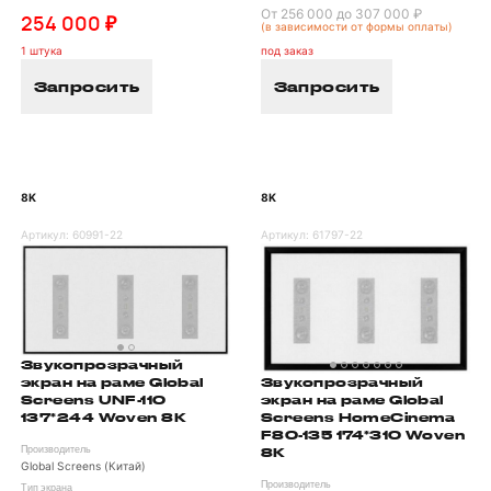
От 256 000 до 307 000 ₽
254 000 ₽
(в зависимости от формы оплаты)
1 штука
под заказ
Запросить
Запросить
8K
8K
Артикул:
60991-22
Артикул:
61797-22
Звукопрозрачный
Звукопрозрачный
экран на раме Global
экран на раме Global
Screens UNF-110
Screens HomeCinema
137*244 Woven 8K
F80-135 174*310 Woven
8K
Производитель
Global Screens (Китай)
Производитель
Тип экрана