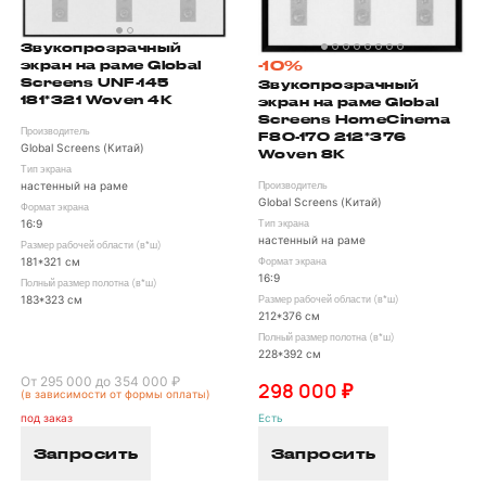
Звукопрозрачный
экран на раме Global
-10%
Screens UNF-145
Звукопрозрачный
181*321 Woven 4K
экран на раме Global
Screens HomeCinema
Производитель
F80-170 212*376
Global Screens (Китай)
Woven 8K
Тип экрана
настенный на раме
Производитель
Global Screens (Китай)
Формат экрана
16:9
Тип экрана
настенный на раме
Размер рабочей области (в*ш)
181*321 см
Формат экрана
16:9
Полный размер полотна (в*ш)
183*323 см
Размер рабочей области (в*ш)
212*376 см
Полный размер полотна (в*ш)
228*392 см
От 295 000 до 354 000 ₽
298 000 ₽
(в зависимости от формы оплаты)
под заказ
Есть
Запросить
Запросить