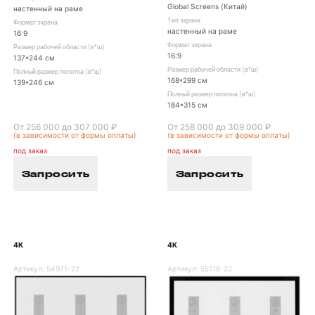
Global Screens (Китай)
настенный на раме
Тип экрана
Формат экрана
настенный на раме
16:9
Формат экрана
Размер рабочей области (в*ш)
16:9
137*244 см
Размер рабочей области (в*ш)
Полный размер полотна (в*ш)
168*299 см
139*246 см
Полный размер полотна (в*ш)
184*315 см
От 256 000 до 307 000 ₽
От 258 000 до 309 000 ₽
(в зависимости от формы оплаты)
(в зависимости от формы оплаты)
под заказ
под заказ
Запросить
Запросить
4K
4K
Артикул:
54971-22
Артикул:
55118-22