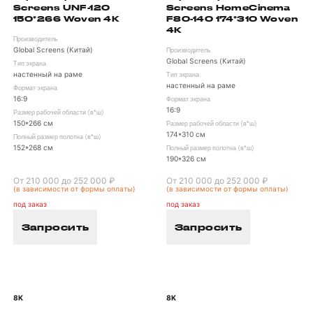
Screens UNF-120
Screens HomeCinema
150*266 Woven 4K
F80-140 174*310 Woven
4K
Производитель
Global Screens (Китай)
Производитель
Global Screens (Китай)
Тип экрана
настенный на раме
Тип экрана
настенный на раме
Формат экрана
16:9
Формат экрана
16:9
Размер рабочей области (в*ш)
150*266 см
Размер рабочей области (в*ш)
174*310 см
Полный размер полотна (в*ш)
152*268 см
Полный размер полотна (в*ш)
190*326 см
От 210 000 до 252 000 ₽
От 210 000 до 252 000 ₽
(в зависимости от формы оплаты)
(в зависимости от формы оплаты)
под заказ
под заказ
Запросить
Запросить
8K
8K