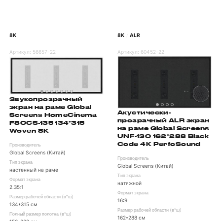
8K
8K
ALR
/
Артикул:
56657-22
Артикул:
60452-22
Звукопрозрачный
экран на раме Global
Акустически-
Screens HomeCinema
прозрачный ALR экран
F80CS-135 134*315
на раме Global Screens
Woven 8K
UNF-130 162*288 Black
Code 4K PerfoSound
Производитель
Global Screens (Китай)
Производитель
Тип экрана
Global Screens (Китай)
настенный на раме
Тип экрана
Формат экрана
натяжной
2.35:1
Формат экрана
Размер рабочей области (в*ш)
16:9
134*315 см
Размер рабочей области (в*ш)
Полный размер полотна (в*ш)
162*288 см