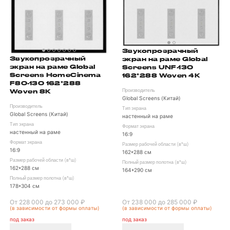
Звукопрозрачный
Звукопрозрачный
экран на раме Global
экран на раме Global
Screens UNF-130
Screens HomeCinema
162*288 Woven 4K
F80-130 162*288
Woven 8K
Производитель
Global Screens (Китай)
Производитель
Тип экрана
Global Screens (Китай)
настенный на раме
Тип экрана
Формат экрана
настенный на раме
16:9
Формат экрана
Размер рабочей области (в*ш)
16:9
162*288 см
Размер рабочей области (в*ш)
Полный размер полотна (в*ш)
162*288 см
164*290 см
Полный размер полотна (в*ш)
178*304 см
От 228 000 до 273 000 ₽
От 238 000 до 285 000 ₽
(в зависимости от формы оплаты)
(в зависимости от формы оплаты)
под заказ
под заказ