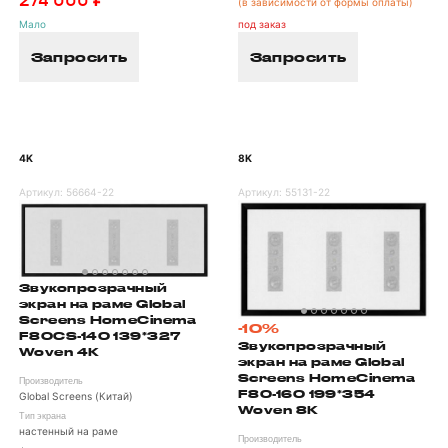
274 000 ₽
(в зависимости от формы оплаты)
Мало
под заказ
Запросить
Запросить
4K
8K
Артикул:
56664-22
Артикул:
55131-22
Звукопрозрачный
экран на раме Global
Screens HomeCinema
-10%
F80CS-140 139*327
Звукопрозрачный
Woven 4K
экран на раме Global
Screens HomeCinema
Производитель
F80-160 199*354
Global Screens (Китай)
Woven 8K
Тип экрана
настенный на раме
Производитель