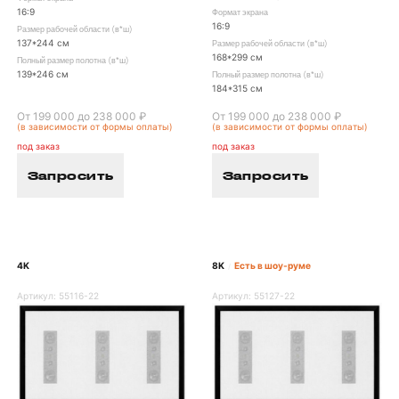
16:9
Формат экрана
16:9
Размер рабочей области (в*ш)
137*244 см
Размер рабочей области (в*ш)
168*299 см
Полный размер полотна (в*ш)
139*246 см
Полный размер полотна (в*ш)
184*315 см
От 199 000 до 238 000 ₽
От 199 000 до 238 000 ₽
(в зависимости от формы оплаты)
(в зависимости от формы оплаты)
под заказ
под заказ
Запросить
Запросить
4K
8K
Есть в шоу-руме
/
Артикул:
55116-22
Артикул:
55127-22