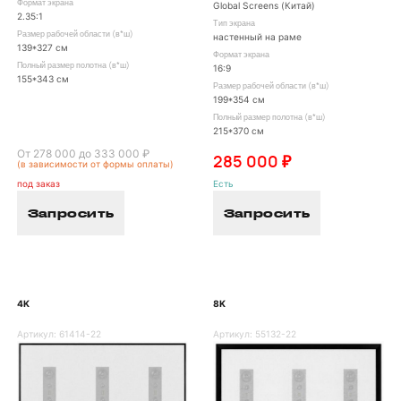
Формат экрана
Global Screens (Китай)
2.35:1
Тип экрана
Размер рабочей области (в*ш)
настенный на раме
139*327 см
Формат экрана
Полный размер полотна (в*ш)
16:9
155*343 см
Размер рабочей области (в*ш)
199*354 см
Полный размер полотна (в*ш)
215*370 см
От 278 000 до 333 000 ₽
285 000 ₽
(в зависимости от формы оплаты)
под заказ
Есть
Запросить
Запросить
4K
8K
Артикул:
61414-22
Артикул:
55132-22