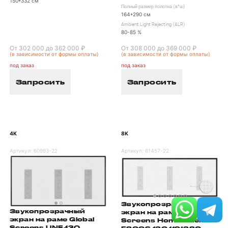
150*332 см
Полный размер полотна (в*ш)
164*290 см
Ambient Light Rejecting (ALR)
80-85 %
От 302 000 до 362 000 ₽
От 308 000 до 369 000 ₽
(в зависимости от формы оплаты)
(в зависимости от формы оплаты)
под заказ
под заказ
Запросить
Запросить
4K
8K
Артикул:
60993-22
Артикул:
61457-22
Звукопрозрачный
Звукопрозрачный
экран на раме Global
экран на раме Global
Screens HomeCinema
Screens UNF-130