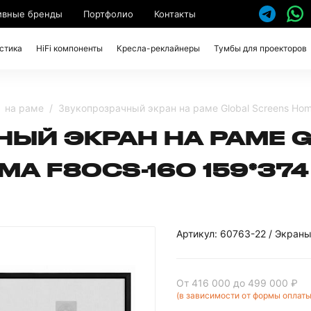
ивные бренды
Портфолио
Контакты
стика
HiFi компоненты
Кресла-реклайнеры
Тумбы для проекторов
на раме
Звукопрозрачный экран на раме Global Screens Ho
ЫЙ ЭКРАН НА РАМЕ 
A F80CS-160 159*37
Артикул: 60763-22 / Экран
От 416 000
до 499 000 ₽
(в зависимости от формы оплаты