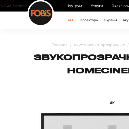
Шоу-рум
Услуги
Эксклюз
SALE
Проекторы
Экраны
Аку
Главная
Акустически-прозрачные
ЗВУКОПРОЗРАЧН
HOMECINEM
8K