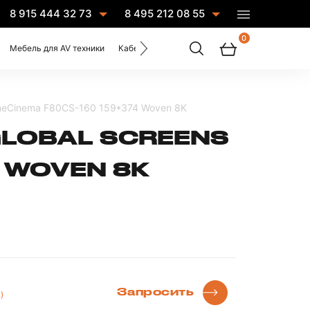
8 915 444 32 73
8 495 212 08 55
0
Мебель для AV техники
Кабели
Услуги
meCinema F80CS-160 159*374 Woven 8K
GLOBAL SCREENS
4 WOVEN 8K
ы
Запросить
)