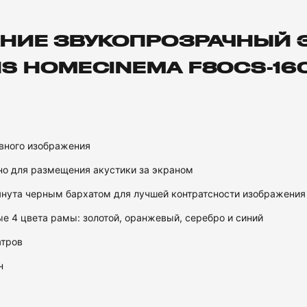
НИЕ ЗВУКОПРОЗРАЧНЫЙ Э
S HOMECINEMA F80CS-160
овного изображения
но для размещения акустики за экраном
нута черным бархатом для лучшей контратсности изображения 
е 4 цвета рамы: золотой, оранжевый, серебро и синий
атров
н