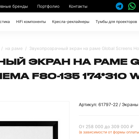
ивные бренды
Портфолио
Контакты
стика
HiFi компоненты
Кресла-реклайнеры
Тумбы для проекторов
на раме
Звукопрозрачный экран на раме Global Screens H
ЫЙ ЭКРАН НА РАМЕ 
EMA F80-135 174*310 
Артикул: 61797-22 / Экраны
От 258 000
до 309 000 ₽
(в зависимости от формы оплаты