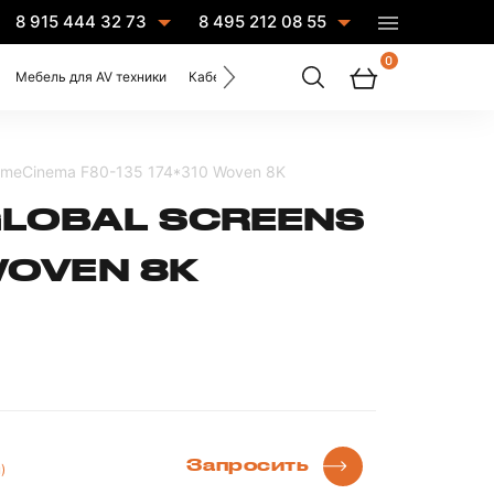
8 915 444 32 73
8 495 212 08 55
0
Мебель для AV техники
Кабели
Услуги
omeCinema F80-135 174*310 Woven 8K
GLOBAL SCREENS
WOVEN 8K
Запросить
)