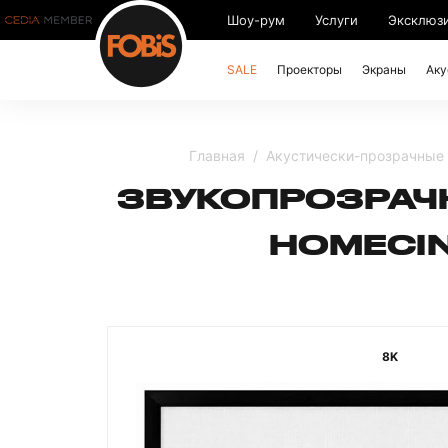
Шоу-рум
Услуги
Эксклюз
SALE
Проекторы
Экраны
Аку
Главная
Акустически-прозрачные
ЗВУКОПРОЗРАЧН
HOMECIN
8K