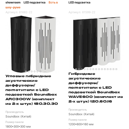
showroom
LED подсветка
Есть в
LED подсветка
/
/
шоу-руме
Артикул:
61682-22
Артикул:
61599-22
Гибридные
Угловые гибридные
акустические
акустические
диффузоры/
диффузоры/
поглотители с LED
поглотители с LED
подсветкой Soundbox
подсветкой Soundbox
WAVE600 (комплект из
ARC300W (комплект
2-х штук) 120.60.16
из 2-х штук) 180.30.30
Производитель
Производитель
Soundbox (Китай)
Soundbox (Китай)
Размер панели
Размер панели
1200*600*160 мм
1800*300*300 мм