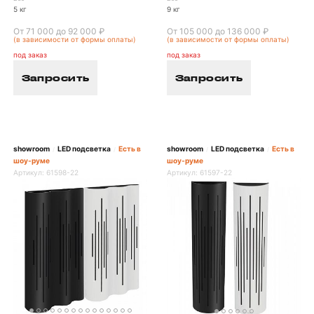
5 кг
9 кг
От 71 000 до 92 000 ₽
От 105 000 до 136 000 ₽
(в зависимости от формы оплаты)
(в зависимости от формы оплаты)
под заказ
под заказ
Запросить
Запросить
showroom
LED подсветка
Есть в
showroom
LED подсветка
Есть в
/
/
/
/
шоу-руме
шоу-руме
Артикул:
61598-22
Артикул:
61597-22