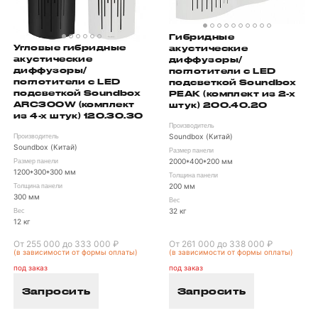
Гибридные
Угловые гибридные
акустические
акустические
диффузоры/
диффузоры/
поглотители с LED
поглотители с LED
подсветкой Soundbox
подсветкой Soundbox
PEAK (комплект из 2-х
ARC300W (комплект
штук) 200.40.20
из 4-х штук) 120.30.30
Производитель
Soundbox (Китай)
Производитель
Soundbox (Китай)
Размер панели
2000*400*200 мм
Размер панели
1200*300*300 мм
Толщина панели
200 мм
Толщина панели
300 мм
Вес
32 кг
Вес
12 кг
От 255 000 до 333 000 ₽
От 261 000 до 338 000 ₽
(в зависимости от формы оплаты)
(в зависимости от формы оплаты)
под заказ
под заказ
Запросить
Запросить