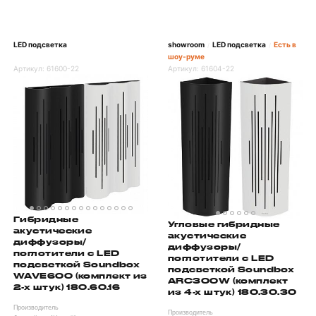
LED подсветка
showroom
LED подсветка
Есть в
/
/
шоу-руме
Артикул:
61600-22
Артикул:
61604-22
Гибридные
Угловые гибридные
акустические
акустические
диффузоры/
диффузоры/
поглотители с LED
поглотители с LED
подсветкой Soundbox
подсветкой Soundbox
WAVE600 (комплект из
ARC300W (комплект
2-х штук) 180.60.16
из 4-х штук) 180.30.30
Производитель
Производитель