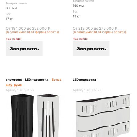
Толщина панели
Толщина панели
160 мм
300 мм
Вес
Вес
19 кг
17 кг
От 194 000 до 252 000 ₽
От 213 000 до 275 000 ₽
(в зависимости от формы оплаты)
(в зависимости от формы оплаты)
под заказ
под заказ
Запросить
Запросить
showroom
LED подсветка
Есть в
LED подсветка
/
/
шоу-руме
Артикул:
61603-22
Артикул:
61605-22