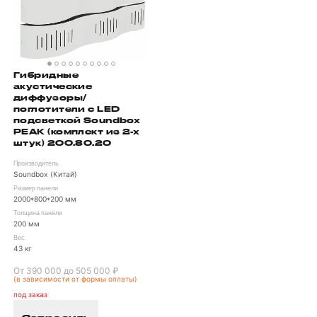
Гибридные
акустические
диффузоры/
поглотители с LED
подсветкой Soundbox
PEAK (комплект из 2-х
штук) 200.80.20
Производитель
Soundbox (Китай)
Размер панели
2000*800*200 мм
Толщина панели
200 мм
Вес
43 кг
От 390 000 до 505 000 ₽
(в зависимости от формы оплаты)
под заказ