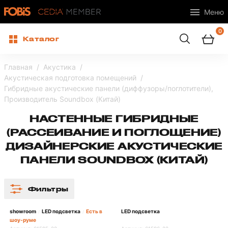
Меню
0
Каталог
Главная
Акустика
Акустическая подготовка помещений
Гибридные акустические панели (диффузоры/поглотители),
Производитель Soundbox (Китай)
НАСТЕННЫЕ ГИБРИДНЫЕ
(РАССЕИВАНИЕ И ПОГЛОЩЕНИЕ)
ДИЗАЙНЕРСКИЕ АКУСТИЧЕСКИЕ
ПАНЕЛИ SOUNDBOX (КИТАЙ)
Фильтры
showroom
LED подсветка
Есть в
LED подсветка
/
/
шоу-руме