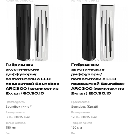
Артикул:
61595-22
Артикул:
61596-22
Гибридные
Гибридные
акустические
акустические
диффузоры/
диффузоры/
поглотители с LED
поглотители с LED
подсветкой Soundbox
подсветкой Soundbox
ARC300 (комплект из
ARC300 (комплект из
2-х шт) 60.30.15
2-х шт) 120.30.15
Производитель
Производитель
Soundbox (Китай)
Soundbox (Китай)
Размер панели
Размер панели
600*300*150 мм
1200*300*150 мм
Толщина панели
Толщина панели
150 мм
150 мм
Вес
Вес