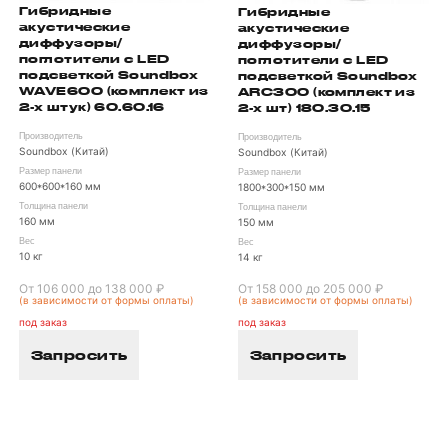
Гибридные
Гибридные
акустические
акустические
диффузоры/
диффузоры/
поглотители с LED
поглотители с LED
подсветкой Soundbox
подсветкой Soundbox
WAVE600 (комплект из
ARC300 (комплект из
2-х штук) 60.60.16
2-х шт) 180.30.15
Производитель
Производитель
Soundbox (Китай)
Soundbox (Китай)
Размер панели
Размер панели
600*600*160 мм
1800*300*150 мм
Толщина панели
Толщина панели
160 мм
150 мм
Вес
Вес
10 кг
14 кг
От 106 000 до 138 000 ₽
От 158 000 до 205 000 ₽
(в зависимости от формы оплаты)
(в зависимости от формы оплаты)
под заказ
под заказ
Запросить
Запросить