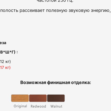
частотой 250
Гц
.
а
полость
рассеивает
полезную
звуковую
энергию
еза
В*Ш*Г) :
12 кг)
17 кг)
Возможная финишная отделка: