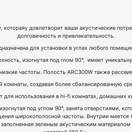
0
у
,
которая
у довлетворит
ваши
акустические
потр
долговечность
и
привлекательность
.
дназначена
для
установки
в
углах
любого
помеще
рхность
,
изогнутая
под глом
90
°
,
имеет
уникальн
низкие
частоты
.
Полость
ARC
300W
также
рассеи
ей
комнаты
,
создавая
более
сбалансированную
ср
ят
для
использования
в
hi
-
fi комнатах, домашних к
изогнутая
под
углом
90
°
, занята отверстиями, ко
щения
широкополосной
частоты
.
Внутри
и меется
,
заполненная
зеленым
акустическим
материалом