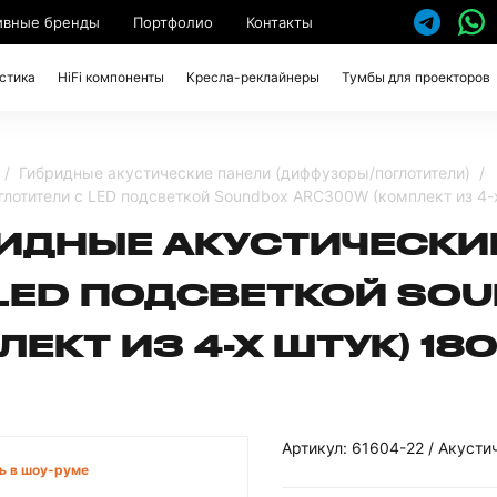
ивные бренды
Портфолио
Контакты
стика
HiFi компоненты
Кресла-реклайнеры
Тумбы для проекторов
Гибридные акустические панели (диффузоры/поглотители)
лотители с LED подсветкой Soundbox ARC300W (комплект из 4-х
РИДНЫЕ АКУСТИЧЕСКИ
 LED ПОДСВЕТКОЙ SO
ЛЕКТ ИЗ 4-Х ШТУК) 180
Артикул: 61604-22 / Акуст
ь в шоу-руме