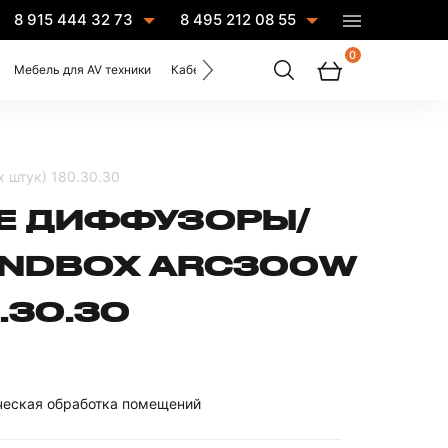
8 915 444 32 73
8 495 212 08 55
0
Мебель для AV техники
Кабели
Услуги
 штук) 180.30.30
Е ДИФФУЗОРЫ/
UNDBOX ARC300W
.30.30
ическая обработка помещений