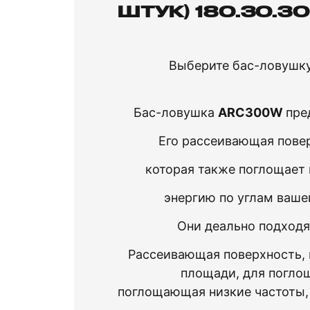
ШТУК) 180.30.3
Выберите
бас
-
ловушк
Бас
-
ловушка
ARC300W
пре
Его
рассеивающая
пове
которая
также
поглощает
энергию
по
углам
ваш
Он
и деально
подход
Рассеивающая
поверхность
,
площади,
для
погло
поглощающая
низкие
частоты