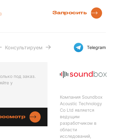
Запросить
)
Консультируем
Telegram
олько под заказ.
яйте у
Компания Soundbox
Acoustic Technology
Co Ltd является
просмотр
ведущим
разработчиком в
области
исследований,