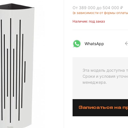
От 389 000
до 504 000 ₽
(в зависимости от формы оплаты
Наличие: под заказ
WhatsApp
Эта модель доступна т
Сроки и условия уточн
менеджера.
Записаться на 