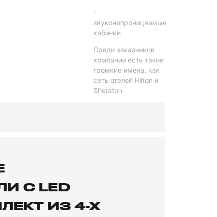
-
звуконепроницаемые
кабинки
Среди заказчиков
компании есть такие
громкие имена, как
сеть отелей Hilton и
Sheraton
Е
И С LED
ЕКТ ИЗ 4-Х