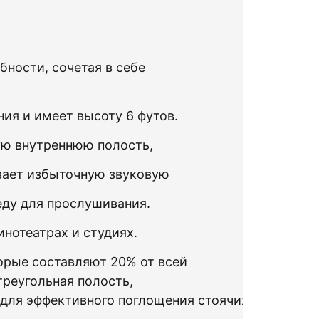
ебности
,
сочетая
в себе
ния
и
имеет
высоту
6
футов
.
ую
внутреннюю
полость
,
вает
избыточную
звуковую
еду
для
прослушивания
.
инотеатрах и
студиях.
торые составляют
20
% от всей
треугольная
полость
,
для
эффективного
поглощения
стоячих
волн