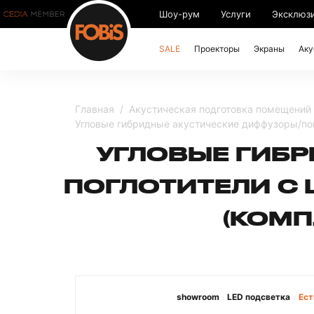
Шоу-рум
Услуги
Эксклюз
SALE
Проекторы
Экраны
Аку
Главная
Акустическая подготовка помещений
Угловые гибридные акустические диффузоры/пог
УГЛОВЫЕ ГИБ
ПОГЛОТИТЕЛИ С
(КОМП
showroom
LED подсветка
Ест
/
/