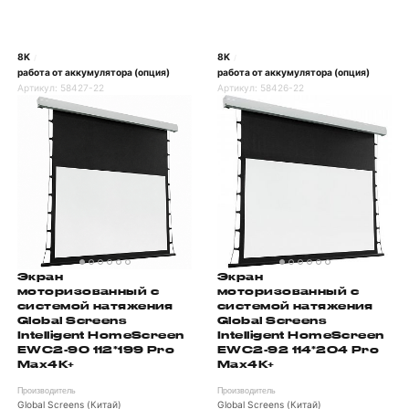
8K
8K
/
/
работа от аккумулятора (опция)
работа от аккумулятора (опция)
Артикул:
58427-22
Артикул:
58426-22
Экран
Экран
моторизованный с
моторизованный с
системой натяжения
системой натяжения
Global Screens
Global Screens
Intelligent HomeScreen
Intelligent HomeScreen
EWC2-90 112*199 Pro
EWC2-92 114*204 Pro
Max4K+
Max4K+
Производитель
Производитель
Global Screens (Китай)
Global Screens (Китай)