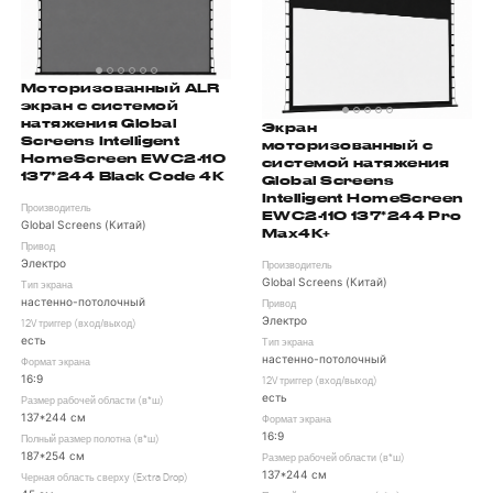
Моторизованный ALR
экран с системой
натяжения Global
Экран
Screens Intelligent
моторизованный с
HomeScreen EWC2-110
системой натяжения
137*244 Black Code 4K
Global Screens
Intelligent HomeScreen
Производитель
EWC2-110 137*244 Pro
Global Screens (Китай)
Max4K+
Привод
Электро
Производитель
Global Screens (Китай)
Тип экрана
настенно-потолочный
Привод
Электро
12V триггер (вход/выход)
есть
Тип экрана
настенно-потолочный
Формат экрана
16:9
12V триггер (вход/выход)
есть
Размер рабочей области (в*ш)
137*244 см
Формат экрана
16:9
Полный размер полотна (в*ш)
187*254 см
Размер рабочей области (в*ш)
137*244 см
Черная область сверху (Extra Drop)