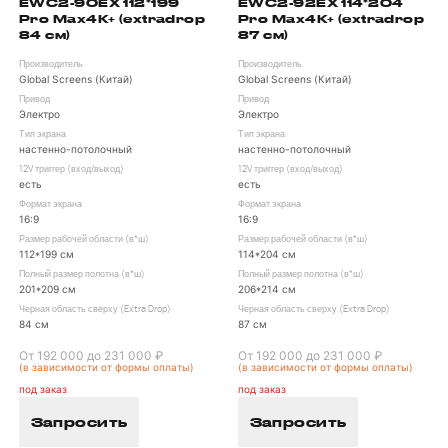
EWC2-90EX 112*199
EWC2-92EX 114*204
Pro Max4K+ (extradrop
Pro Max4K+ (extradrop
84 см)
87 см)
Производитель
Производитель
Global Screens (Китай)
Global Screens (Китай)
Привод
Привод
Электро
Электро
Тип экрана
Тип экрана
настенно-потолочный
настенно-потолочный
12V триггер (вход/выход)
12V триггер (вход/выход)
есть
есть
Формат экрана
Формат экрана
16:9
16:9
Размер рабочей области (в*ш)
Размер рабочей области (в*ш)
112*199 см
114*204 см
Полный размер полотна (в*ш)
Полный размер полотна (в*ш)
201*209 см
206*214 см
Черная область сверху (Extra Drop)
Черная область сверху (Extra Drop)
84 см
87 см
От 192 000 до 231 000 ₽
От 192 000 до 231 000 ₽
(в зависимости от формы оплаты)
(в зависимости от формы оплаты)
под заказ
под заказ
Запросить
Запросить