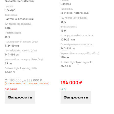
Привод
Global Screens (Китай)
Электро
Привод
Тип экрана
Электро
настенно-потолочный
Тип экрана
12V триггер (вход/выход)
настенно-потолочный
есть
12V триггер (вход/выход)
Формат экрана
есть
16:9
Формат экрана
Размер рабочей области (в*ш)
16:9
125*221 см
Размер рабочей области (в*ш)
Полный размер полотна (в*ш)
112*199 см
240*231 см
Полный размер полотна (в*ш)
Черная область сверху (Extra Drop)
147*199 см
110 см
Черная область сверху (Extra Drop)
Ambient Light Rejecting (ALR)
35 см
80-85 %
Ambient Light Rejecting (ALR)
80-85 %
От 193 000 до 232 000 ₽
194 000 ₽
(в зависимости от формы оплаты)
под заказ
Есть
Запросить
Запросить