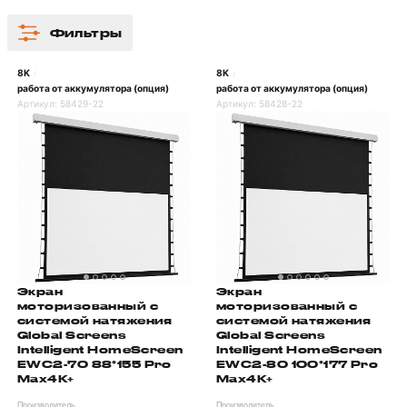
Фильтры
8K
8K
/
/
работа от аккумулятора (опция)
работа от аккумулятора (опция)
Артикул:
58429-22
Артикул:
58428-22
Экран
Экран
моторизованный с
моторизованный с
системой натяжения
системой натяжения
Global Screens
Global Screens
Intelligent HomeScreen
Intelligent HomeScreen
EWC2-70 88*155 Pro
EWC2-80 100*177 Pro
Max4K+
Max4K+
Производитель
Производитель