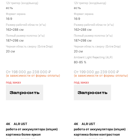
12V триггер (вход/выход)
12V триггер (вход/выход)
есть
есть
Формат экрана
Формат экрана
16:9
16:9
Размер рабочей области (в*ш)
Размер рабочей области (в*ш)
162*288 см
162*288 см
Полный размер полотна (в*ш)
Полный размер полотна (в*ш)
187*298 см
187*298 см
Черная область сверху (Extra Drop)
Черная область сверху (Extra Drop)
20 см
20 см
Ambient Light Rejecting (ALR)
80-85 %
От 198 000 до 238 000 ₽
От 199 000 до 239 000 ₽
(в зависимости от формы оплаты)
(в зависимости от формы оплаты)
под заказ
под заказ
Запросить
Запросить
4K
ALR UST
4K
ALR UST
/
/
/
/
работа от аккумулятора (опция)
работа от аккумулятора (опция)
/
/
картинка более яркая
картинка более контрастная