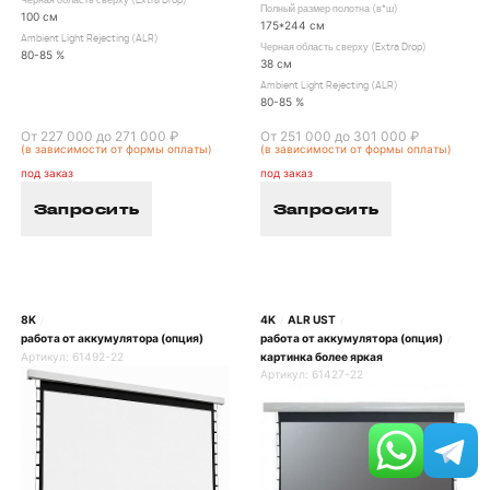
Черная область сверху (Extra Drop)
Полный размер полотна (в*ш)
100 см
175*244 см
Ambient Light Rejecting (ALR)
Черная область сверху (Extra Drop)
80-85 %
38 см
Ambient Light Rejecting (ALR)
80-85 %
От 227 000 до 271 000 ₽
От 251 000 до 301 000 ₽
(в зависимости от формы оплаты)
(в зависимости от формы оплаты)
под заказ
под заказ
Запросить
Запросить
8K
4K
ALR UST
/
/
/
работа от аккумулятора (опция)
работа от аккумулятора (опция)
/
Артикул:
61492-22
картинка более яркая
Артикул:
61427-22