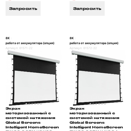
Запросить
Запросить
8K
8K
/
/
работа от аккумулятора (опция)
работа от аккумулятора (опция)
Артикул:
61571-22
Артикул:
61572-22
Экран
Экран
моторизованный с
моторизованный с
системой натяжения
системой натяжения
Global Screens
Global Screens
Intelligent HomeScreen
Intelligent HomeScreen