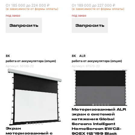
От 185 000 до 224 000 ₽
От 189 000 до 227 000 ₽
(в зависимости от формы оплаты)
(в зависимости от формы оплаты)
под заказ
под заказ
Запросить
Запросить
8K
8K
ALR
/
/
/
работа от аккумулятора (опция)
работа от аккумулятора (опция)
Артикул:
55100-22
Артикул:
61570-22
Моторизованный ALR
экран с системой
натяжения Global
Screens Intelligent
Экран
HomeScreen EWC2-
моторизованный с
90EX 112*199 Black