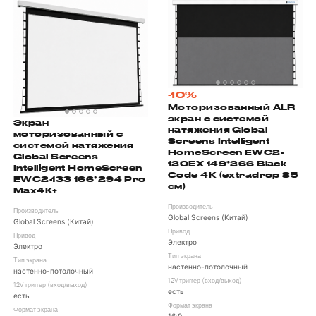
-10%
Моторизованный ALR
экран с системой
Экран
натяжения Global
моторизованный с
Screens Intelligent
системой натяжения
HomeScreen EWC2-
Global Screens
120EX 149*266 Black
Intelligent HomeScreen
Code 4K (extradrop 85
EWC2-133 166*294 Pro
см)
Max4K+
Производитель
Производитель
Global Screens (Китай)
Global Screens (Китай)
Привод
Привод
Электро
Электро
Тип экрана
Тип экрана
настенно-потолочный
настенно-потолочный
12V триггер (вход/выход)
12V триггер (вход/выход)
есть
есть
Формат экрана
Формат экрана
16:9