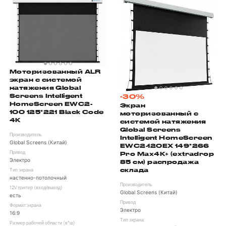
Моторизованный ALR
экран с системой
натяжения Global
Screens Intelligent
-30%
HomeScreen EWC2-
Экран
100 125*221 Black Code
моторизованный с
4K
системой натяжения
Global Screens
Производитель
Intelligent HomeScreen
Global Screens (Китай)
EWC2-120EX 149*266
Pro Max4K+ (extradrop
Привод
Электро
85 см) распродажа
склада
Тип экрана
настенно-потолочный
Производитель
12V триггер (вход/выход)
Global Screens (Китай)
есть
Привод
Формат экрана
Электро
16:9
Тип экрана
Размер рабочей области (в*ш)