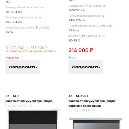
16:9
Размер рабочей области (в*ш)
Размер рабочей области (в*ш)
149*266 см
166*294 см
Полный размер полотна (в*ш)
Полный размер полотна (в*ш)
240*276 см
187*304 см
Черная область сверху (Extra Drop)
Черная область сверху (Extra Drop)
85.6 см
16 см
Ambient Light Rejecting (ALR)
80-85 %
От 210 000 до 253 000 ₽
214 000 ₽
(в зависимости от формы оплаты)
под заказ
Есть
Запросить
Запросить
8K
ALR
4K
ALR UST
/
/
/
/
работа от аккумулятора (опция)
работа от аккумулятора (опция)
/
Артикул:
61781-22
картинка более яркая
Артикул:
61426-22