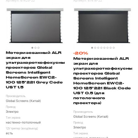
Артикул:
61425-22
Артикул:
61416-22
Моторизованный ALR
-20%
экран для
Моторизованный ALR
ультракороткофокусных
экран для
проекторов Global
ультракороткофокусных
Screens Intelligent
проекторов Global
HomeScreen EWC2-
Screens Intelligent
100 125*221 Grey Code
HomeScreen EWC2-
UST 1.5
100 125*221 Black Code
UST 0.5 (для
Производитель
потолочного
Global Screens (Китай)
проектора)
Привод
Электро
Производитель
Global Screens (Китай)
Тип экрана
настенно-потолочный
Привод
Электро
12V триггер (вход/выход)
есть
Тип экрана