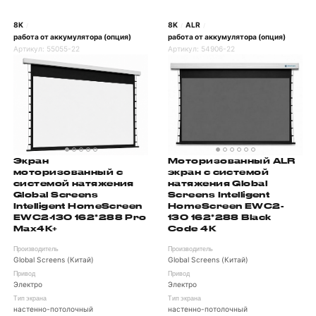
8K
8K
ALR
/
/
/
работа от аккумулятора (опция)
работа от аккумулятора (опция)
Артикул:
55055-22
Артикул:
54906-22
Экран
Моторизованный ALR
моторизованный с
экран с системой
системой натяжения
натяжения Global
Global Screens
Screens Intelligent
Intelligent HomeScreen
HomeScreen EWC2-
EWC2-130 162*288 Pro
130 162*288 Black
Max4K+
Code 4K
Производитель
Производитель
Global Screens (Китай)
Global Screens (Китай)
Привод
Привод
Электро
Электро
Тип экрана
Тип экрана
настенно-потолочный
настенно-потолочный