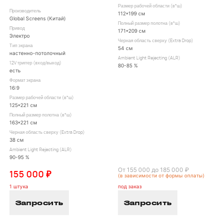
Размер рабочей области (в*ш)
Производитель
112*199 см
Global Screens (Китай)
Полный размер полотна (в*ш)
Привод
171*209 см
Электро
Черная область сверху (Extra Drop)
Тип экрана
54 см
настенно-потолочный
Ambient Light Rejecting (ALR)
12V триггер (вход/выход)
80-85 %
есть
Формат экрана
16:9
Размер рабочей области (в*ш)
125*221 см
Полный размер полотна (в*ш)
163*221 см
Черная область сверху (Extra Drop)
38 см
Ambient Light Rejecting (ALR)
90-95 %
От 155 000 до 185 000 ₽
155 000 ₽
(в зависимости от формы оплаты)
1 штука
под заказ
Запросить
Запросить