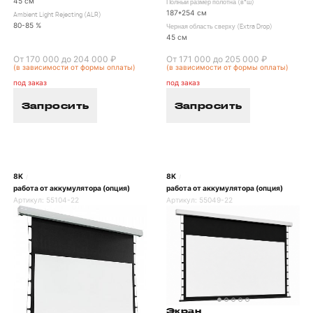
45 см
Полный размер полотна (в*ш)
187*254 см
Ambient Light Rejecting (ALR)
80-85 %
Черная область сверху (Extra Drop)
45 см
От 170 000 до 204 000 ₽
От 171 000 до 205 000 ₽
(в зависимости от формы оплаты)
(в зависимости от формы оплаты)
под заказ
под заказ
Запросить
Запросить
8K
8K
/
/
работа от аккумулятора (опция)
работа от аккумулятора (опция)
Артикул:
55104-22
Артикул:
55049-22
Экран