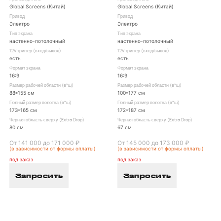
Global Screens (Китай)
Global Screens (Китай)
Привод
Привод
Электро
Электро
Тип экрана
Тип экрана
настенно-потолочный
настенно-потолочный
12V триггер (вход/выход)
12V триггер (вход/выход)
есть
есть
Формат экрана
Формат экрана
16:9
16:9
Размер рабочей области (в*ш)
Размер рабочей области (в*ш)
88*155 см
100*177 см
Полный размер полотна (в*ш)
Полный размер полотна (в*ш)
173*165 см
172*187 см
Черная область сверху (Extra Drop)
Черная область сверху (Extra Drop)
80 см
67 см
От 141 000 до 171 000 ₽
От 145 000 до 173 000 ₽
(в зависимости от формы оплаты)
(в зависимости от формы оплаты)
под заказ
под заказ
Запросить
Запросить