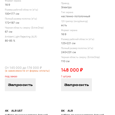
Формат экрана
Привод
16:9
Электро
Размер рабочей области (в*ш)
Тип экрана
100*177 см
настенно-потолочный
Полный размер полотна (в*ш)
12V триггер (вход/выход)
172*187 см
есть
Черная область сверху (Extra Drop)
Формат экрана
67 см
16:9
Ambient Light Rejecting (ALR)
Размер рабочей области (в*ш)
80-85 %
125*221 см
Полный размер полотна (в*ш)
240*231 см
Черная область сверху (Extra Drop)
110 см
От 145 000 до 174 000 ₽
148 000 ₽
(в зависимости от формы оплаты)
под заказ
1 штука
Запросить
Запросить
4K
ALR UST
8K
ALR
/
/
/
/