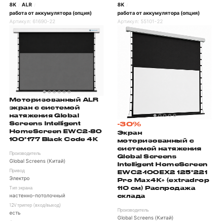
8K
ALR
8K
/
/
/
работа от аккумулятора (опция)
работа от аккумулятора (опция)
Артикул:
61690-22
Артикул:
55101-22
Моторизованный ALR
экран с системой
натяжения Global
Screens Intelligent
-30%
HomeScreen EWC2-80
Экран
100*177 Black Code 4K
моторизованный с
системой натяжения
Производитель
Global Screens
Global Screens (Китай)
Intelligent HomeScreen
EWC2-100EX2 125*221
Привод
Электро
Pro Max4K+ (extradrop
110 см) Распродажа
Тип экрана
склада
настенно-потолочный
12V триггер (вход/выход)
Производитель
есть
Global Screens (Китай)