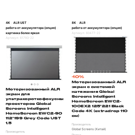
4K
ALR UST
8K
ALR
/
/
/
/
работа от аккумулятора (опция)
работа от аккумулятора (опция)
/
картинка более яркая
Артикул:
60477-22
Артикул:
61793-22
-10%
Моторизованный ALR
экран с системой
Моторизованный ALR
натяжения Global
экран для
Screens Intelligent
ультракороткофокусных
HomeScreen EWC2-
проекторов Global
100EX2 125*221 Black
Screens Intelligent
Code 4K (extradrop 110
HomeScreen EWC2-90
см)
112*199 Grey Code UST
1.5
Производитель
Global Screens (Китай)
Производитель