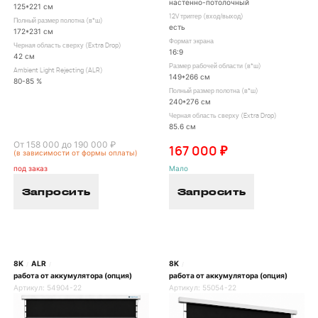
настенно-потолочный
125*221 см
12V триггер (вход/выход)
Полный размер полотна (в*ш)
есть
172*231 см
Формат экрана
Черная область сверху (Extra Drop)
16:9
42 см
Размер рабочей области (в*ш)
Ambient Light Rejecting (ALR)
149*266 см
80-85 %
Полный размер полотна (в*ш)
240*276 см
Черная область сверху (Extra Drop)
85.6 см
От 158 000 до 190 000 ₽
167 000 ₽
(в зависимости от формы оплаты)
под заказ
Мало
Запросить
Запросить
8K
ALR
8K
/
/
/
работа от аккумулятора (опция)
работа от аккумулятора (опция)
Артикул:
54904-22
Артикул:
55054-22