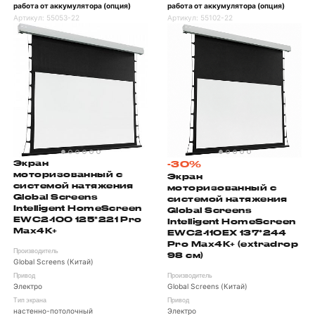
работа от аккумулятора (опция)
работа от аккумулятора (опция)
Артикул:
55053-22
Артикул:
55102-22
Экран
-30%
моторизованный с
Экран
системой натяжения
моторизованный с
Global Screens
системой натяжения
Intelligent HomeScreen
Global Screens
EWC2-100 125*221 Pro
Intelligent HomeScreen
Max4K+
EWC2-110EX 137*244
Pro Max4K+ (extradrop
Производитель
98 см)
Global Screens (Китай)
Привод
Производитель
Электро
Global Screens (Китай)
Тип экрана
Привод
настенно-потолочный
Электро