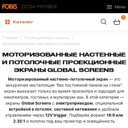
Меню
0
Каталог
Главная
Проекционные экраны
Моторизованные настенно-потолочные
МОТОРИЗОВАННЫЕ НАСТЕННЫЕ
И ПОТОЛОЧНЫЕ ПРОЕКЦИОННЫЕ
ЭКРАНЫ GLOBAL SCREENS
Моторизированный настенно-потолочный экран
— это
аккуратная инсталляция “без постоянной панели на стене”:
экран выезжает только во время просмотра и подходит для
кинотеатров, гостиных и мультирум-зон. В этой категории —
экраны
Global Screens
с
электроприводом
, опциональной
встройкой в потолок
,
системой натяжения
и удобным
управлением через
12V trigger
. Подберём формат
16:9 или
2.35:1
и полотно под ваш проектор и освещённость