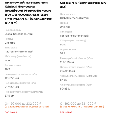
системой натяжения
Code 4K (extradrop 87
Global Screens
см)
Intelligent HomeScreen
EWC2-100EX 125*221
Производитель
Global Screens (Китай)
Pro Max4K+ (extradrop
87 см)
Привод
Электро
Производитель
Тип экрана
Global Screens (Китай)
настенно-потолочный
Привод
12V триггер (вход/выход)
Электро
есть
Тип экрана
Формат экрана
настенно-потолочный
16:9
12V триггер (вход/выход)
Размер рабочей области (в*ш)
есть
112*199 см
Формат экрана
Полный размер полотна (в*ш)
16:9
204*209 см
Размер рабочей области (в*ш)
Черная область сверху (Extra Drop)
125*221 см
87 см
Полный размер полотна (в*ш)
Ambient Light Rejecting (ALR)
217*231 см
80-85 %
Черная область сверху (Extra Drop)
87.5 см
От 192 000 до 232 000 ₽
От 192 000 до 231 000 ₽
(в зависимости от формы оплаты)
(в зависимости от формы оплаты)
под заказ
под заказ