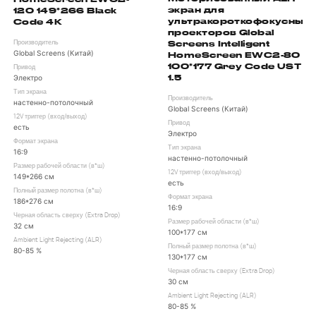
экран для
120 149*266 Black
ультракороткофокусных
Code 4K
проекторов Global
Screens Intelligent
Производитель
Global Screens (Китай)
HomeScreen EWC2-80
100*177 Grey Code UST
Привод
1.5
Электро
Тип экрана
Производитель
настенно-потолочный
Global Screens (Китай)
12V триггер (вход/выход)
Привод
есть
Электро
Формат экрана
Тип экрана
16:9
настенно-потолочный
Размер рабочей области (в*ш)
12V триггер (вход/выход)
149*266 см
есть
Полный размер полотна (в*ш)
Формат экрана
186*276 см
16:9
Черная область сверху (Extra Drop)
Размер рабочей области (в*ш)
32 см
100*177 см
Ambient Light Rejecting (ALR)
Полный размер полотна (в*ш)
80-85 %
130*177 см
Черная область сверху (Extra Drop)
30 см
Ambient Light Rejecting (ALR)
80-85 %