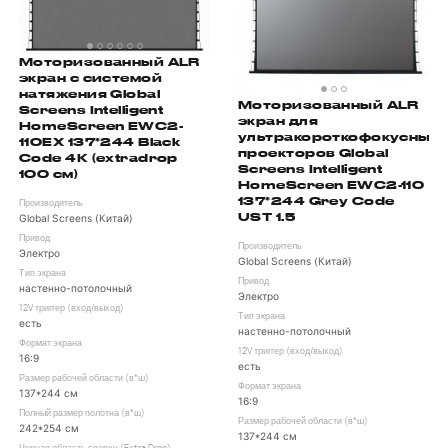
Моторизованный ALR
экран с системой
натяжения Global
Моторизованный ALR
Screens Intelligent
экран для
HomeScreen EWC2-
ультракороткофокусных
110EX 137*244 Black
проекторов Global
Code 4K (extradrop
Screens Intelligent
100 см)
HomeScreen EWC2-110
137*244 Grey Code
Производитель
UST 1.5
Global Screens (Китай)
Привод
Производитель
Электро
Global Screens (Китай)
Тип экрана
Привод
настенно-потолочный
Электро
12V триггер (вход/выход)
Тип экрана
есть
настенно-потолочный
Формат экрана
12V триггер (вход/выход)
16:9
есть
Размер рабочей области (в*ш)
Формат экрана
137*244 см
16:9
Полный размер полотна (в*ш)
Размер рабочей области (в*ш)
242*254 см
137*244 см