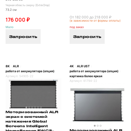
Черная область сверху (Extra Drop)
73.2 см
От 182 000 до 218 000 ₽
176 000 ₽
(в зависимости от формы оплаты)
Мало
под заказ
Запросить
Запросить
8K
ALR
4K
ALR UST
/
/
/
/
работа от аккумулятора (опция)
работа от аккумулятора (опция)
/
Артикул:
54905-22
картинка более яркая
Артикул:
61794-22
Моторизованный ALR
экран с системой
натяжения Global
Screens Intelligent
Моторизованный ALR
HomeScreen EWC2-