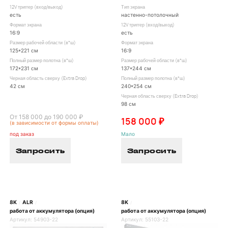
12V триггер (вход/выход)
Тип экрана
есть
настенно-потолочный
Формат экрана
12V триггер (вход/выход)
16:9
есть
Размер рабочей области (в*ш)
Формат экрана
125*221 см
16:9
Полный размер полотна (в*ш)
Размер рабочей области (в*ш)
172*231 см
137*244 см
Черная область сверху (Extra Drop)
Полный размер полотна (в*ш)
42 см
240*254 см
Черная область сверху (Extra Drop)
98 см
От 158 000 до 190 000 ₽
158 000 ₽
(в зависимости от формы оплаты)
под заказ
Мало
Запросить
Запросить
8K
ALR
8K
/
/
/
работа от аккумулятора (опция)
работа от аккумулятора (опция)
Артикул:
54903-22
Артикул:
55103-22