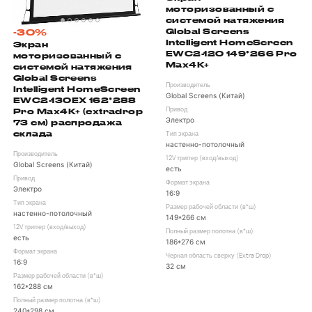
моторизованный с
системой натяжения
Global Screens
-30%
Intelligent HomeScreen
Экран
EWC2-120 149*266 Pro
моторизованный с
Max4K+
системой натяжения
Global Screens
Производитель
Intelligent HomeScreen
Global Screens (Китай)
EWC2-130EX 162*288
Pro Max4K+ (extradrop
Привод
Электро
73 см) распродажа
склада
Тип экрана
настенно-потолочный
Производитель
12V триггер (вход/выход)
Global Screens (Китай)
есть
Привод
Формат экрана
Электро
16:9
Тип экрана
Размер рабочей области (в*ш)
настенно-потолочный
149*266 см
12V триггер (вход/выход)
Полный размер полотна (в*ш)
есть
186*276 см
Формат экрана
Черная область сверху (Extra Drop)
16:9
32 см
Размер рабочей области (в*ш)
162*288 см
Полный размер полотна (в*ш)
240*298 см