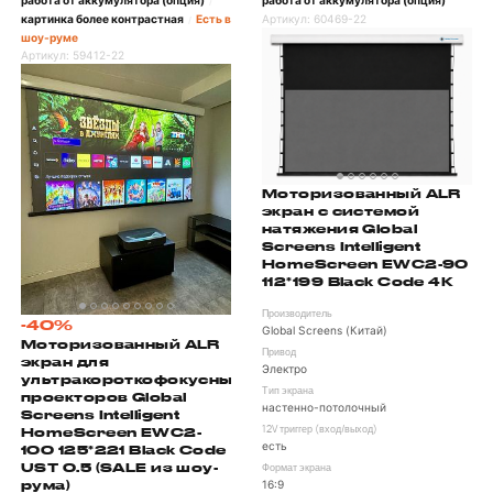
работа от аккумулятора (опция)
работа от аккумулятора (опция)
/
картинка более контрастная
Есть в
Артикул:
60469-22
/
шоу-руме
Артикул:
59412-22
Моторизованный ALR
экран с системой
натяжения Global
Screens Intelligent
HomeScreen EWC2-90
112*199 Black Code 4K
Производитель
-40%
Global Screens (Китай)
Моторизованный ALR
Привод
экран для
Электро
ультракороткофокусных
Тип экрана
проекторов Global
настенно-потолочный
Screens Intelligent
HomeScreen EWC2-
12V триггер (вход/выход)
есть
100 125*221 Black Code
UST 0.5 (SALE из шоу-
Формат экрана
рума)
16:9