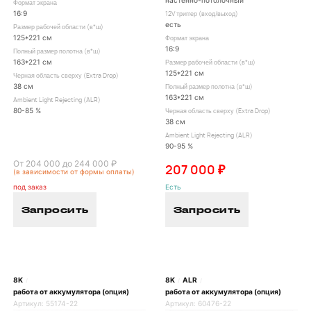
настенно-потолочный
Формат экрана
16:9
12V триггер (вход/выход)
есть
Размер рабочей области (в*ш)
125*221 см
Формат экрана
16:9
Полный размер полотна (в*ш)
163*221 см
Размер рабочей области (в*ш)
125*221 см
Черная область сверху (Extra Drop)
38 см
Полный размер полотна (в*ш)
163*221 см
Ambient Light Rejecting (ALR)
80-85 %
Черная область сверху (Extra Drop)
38 см
Ambient Light Rejecting (ALR)
90-95 %
От 204 000 до 244 000 ₽
207 000 ₽
(в зависимости от формы оплаты)
под заказ
Есть
Запросить
Запросить
8K
8K
ALR
/
/
/
работа от аккумулятора (опция)
работа от аккумулятора (опция)
Артикул:
55174-22
Артикул:
60476-22