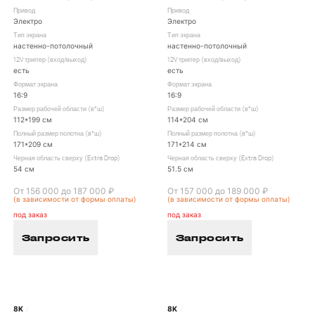
Привод
Привод
Электро
Электро
Тип экрана
Тип экрана
настенно-потолочный
настенно-потолочный
12V триггер (вход/выход)
12V триггер (вход/выход)
есть
есть
Формат экрана
Формат экрана
16:9
16:9
Размер рабочей области (в*ш)
Размер рабочей области (в*ш)
112*199 см
114*204 см
Полный размер полотна (в*ш)
Полный размер полотна (в*ш)
171*209 см
171*214 см
Черная область сверху (Extra Drop)
Черная область сверху (Extra Drop)
54 см
51.5 см
От 156 000 до 187 000 ₽
От 157 000 до 189 000 ₽
(в зависимости от формы оплаты)
(в зависимости от формы оплаты)
под заказ
под заказ
Запросить
Запросить
8K
8K
/
/