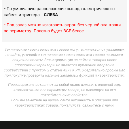
- По умолчанию расположение вывода электрического
кабеля и триггера -
СЛЕВА
- Под заказ можно изготовить экран без черной окантовки
по периметру. Полотно будет ВСЕ белое.
Технические характеристики товара могут отличаться от указанных
на сайте, уточняйте технические характеристики товара на момент
покупки и оплаты. Вся информация на сайте о товарах носит
справочный характер и не является публичной офертой в
соответствии с пунктом 2 статьи 437 ГК РФ. Убедительно просим Вас
при покупке проверять наличие желаемых функций и характеристик.
Производитель оставляет за собой право изменить внешний вид,
комплектацию или параметры товара, не влияющие на его
потребительские свойства.
Если вы заметили на нашем сайте неточность в описании или
характеристиках товара, пожалуйста, свяжитесь с нами.