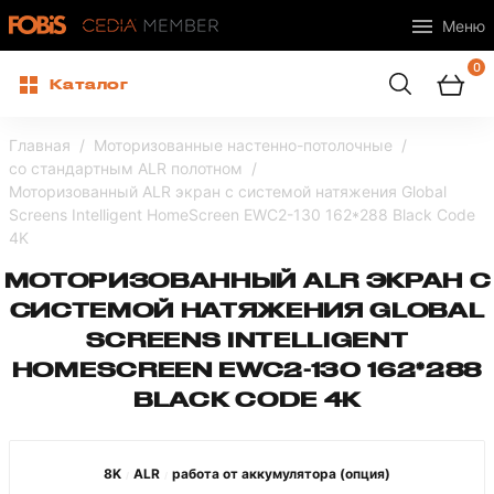
Меню
0
Каталог
Главная
Моторизованные настенно-потолочные
со стандартным ALR полотном
Моторизованный ALR экран с системой натяжения Global
Screens Intelligent HomeScreen EWC2-130 162*288 Black Code
4K
МОТОРИЗОВАННЫЙ ALR ЭКРАН С
СИСТЕМОЙ НАТЯЖЕНИЯ GLOBAL
SCREENS INTELLIGENT
HOMESCREEN EWC2-130 162*288
BLACK CODE 4K
8K
ALR
работа от аккумулятора (опция)
/
/