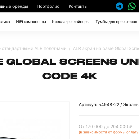
ивные бренды
Портфолио
Контакты
стика
HiFi компоненты
Кресла-реклайнеры
Тумбы для проекторов
о стандартными ALR полотнами
ALR экран на раме Global Scr
 GLOBAL SCREENS UNF
CODE 4K
Артикул: 54948-22 / Экран
От 170 000
до 204 000 ₽
(в зависимости от формы оплаты