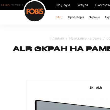
Шоу-рум
Услуги
Эксклюз
SALE
Проекторы
Экраны
Аку
Главная
Натяжные на раме
с
ALR ЭКРАН НА РАМЕ
8K
ALR
/