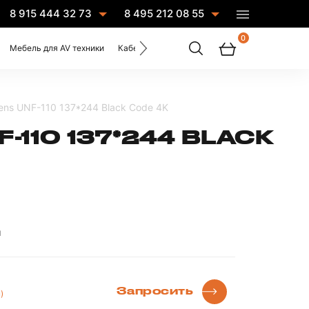
8 915 444 32 73
8 495 212 08 55
0
Мебель для AV техники
Кабели
Услуги
eens UNF-110 137*244 Black Code 4K
-110 137*244 BLACK
ы
Запросить
)