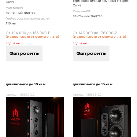
термопластичный композит (Propex
Curv)
Curv)
Материал ВЧ
Материал ВЧ
ленточный твиттер
ленточный твиттер
Глубина установочного отверстия
110 мм
От 134 000 до 165 000 ₽
От 145 000 до 176 000 ₽
(в зависимости от формы оплаты)
(в зависимости от формы оплаты)
под заказ
под заказ
Запросить
Запросить
для кинозалов до 30 кв.м
для кинозалов до 35 кв.м
Артикул:
60920-22
Артикул:
56868-22