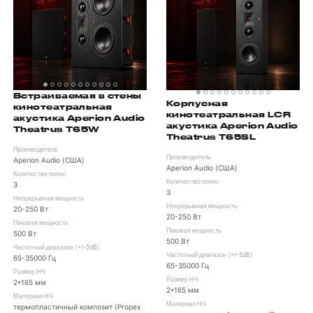
Встраиваемая в стены
Корпусная
кинотеатральная
кинотеатральная LCR
акустика Aperion Audio
акустика Aperion Audio
Theatrus T65W
Theatrus T65SL
Производитель
Производитель
Aperion Audio (США)
Aperion Audio (США)
Количество полос
Количество полос
3
3
Непрерывная мощность
Непрерывная мощность
20-250 Вт
20-250 Вт
Пиковая мощность
Пиковая мощность
500 Вт
500 Вт
Частотный диапазон (+/-3dB)
Частотный диапазон (+/-3dB)
65-35000 Гц
65-35000 Гц
Размер НЧ
Размер НЧ
2*165 мм
2*165 мм
Материал НЧ
Материал НЧ
термопластичный композит (Propex