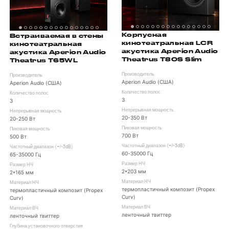
Корпусная
Встраиваемая в стены
кинотеатральная LCR
кинотеатральная
акустика Aperion Audio
акустика Aperion Audio
Theatrus T80S Slim
Theatrus T65WL
Производитель
Производитель
Aperion Audio (США)
Aperion Audio (США)
Количество полос
Количество полос
3
3
Непрерывная мощность
Непрерывная мощность
20-350 Вт
20-250 Вт
Пиковая мощность
Пиковая мощность
700 Вт
500 Вт
Частотный диапазон (+/-3dB)
Частотный диапазон (+/-3dB)
60-35000 Гц
65-35000 Гц
Размер НЧ
Размер НЧ
2*203 мм
2*165 мм
Материал НЧ
Материал НЧ
термопластичный композит (Propex
термопластичный композит (Propex
Curv)
Curv)
Материал ВЧ
Материал ВЧ
ленточный твиттер
ленточный твиттер
Глубина установочного отверстия