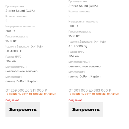
Производитель
Starke Sound (США)
Производитель
Starke Sound (США)
Количество полос
2
Количество полос
2
Непрерывная мощность
500 Вт
Непрерывная мощность
500 Вт
Пиковая мощность
1500 Вт
Пиковая мощность
1500 Вт
Частотный диапазон (+/-1.5dB)
45-40000 Гц
Частотный диапазон (+/-1.5dB)
50-40000 Гц
Размер НЧ/СЧ
304 мм
Размер НЧ/СЧ
304 мм
Материал НЧ/СЧ
целлюлозное волокно
Материал НЧ/СЧ
целлюлозное волокно
Материал ВЧ
пленка DuPont Kapton
Материал ВЧ
пленка DuPont Kapton
От 259 000 до 311 000 ₽
От 301 000 до 363 000 ₽
(в зависимости от формы оплаты)
(в зависимости от формы оплаты)
под заказ
под заказ
Запросить
Запросить