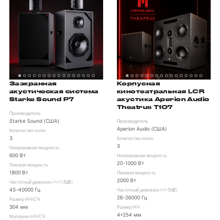
Заэкранная
Корпусная
акустическая система
кинотеатральная LCR
Starke Sound P7
акустика Aperion Audio
Theatrus T107
Производитель
Starke Sound (США)
Производитель
Aperion Audio (США)
Количество полос
3
Количество полос
3
Непрерывная мощность
600 Вт
Непрерывная мощность
20-1000 Вт
Пиковая мощность
1800 Вт
Пиковая мощность
2000 Вт
Частотный диапазон (+/-1.5dB)
45-40000 Гц
Частотный диапазон (+/-3dB)
26-26000 Гц
Размер НЧ/СЧ
304 мм
Размер НЧ
4*254 мм
Материал НЧ/СЧ