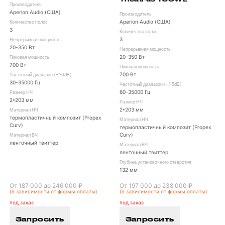
Производитель
Aperion Audio (США)
Производитель
Aperion Audio (США)
Количество полос
3
Количество полос
3
Непрерывная мощность
20-350 Вт
Непрерывная мощность
20-350 Вт
Пиковая мощность
700 Вт
Пиковая мощность
700 Вт
Частотный диапазон (+/-3dB)
30-35000 Гц
Частотный диапазон (+/-3dB)
60-35000 Гц
Размер НЧ
2*203 мм
Размер НЧ
2*203 мм
Материал НЧ
термопластичный композит (Propex
Материал НЧ
Curv)
термопластичный композит (Propex
Curv)
Материал ВЧ
ленточный твиттер
Материал ВЧ
ленточный твиттер
Глубина установочного отверстия
132 мм
От 187 000 до 246 000 ₽
От 197 000 до 238 000 ₽
(в зависимости от формы оплаты)
(в зависимости от формы оплаты)
под заказ
под заказ
Запросить
Запросить