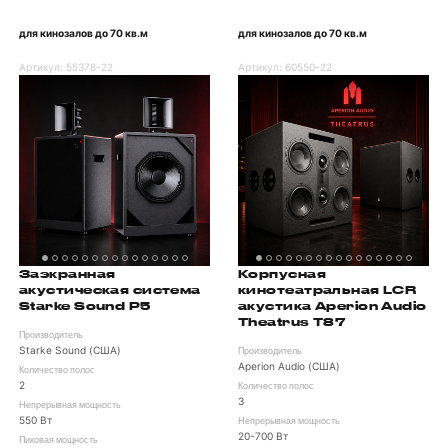
для кинозалов до 70 кв.м
для кинозалов до 70 кв.м
Артикул:
55378-22
Артикул:
60550-22
Заэкранная
Корпусная
акустическая система
кинотеатральная LCR
Starke Sound P5
акустика Aperion Audio
Theatrus T87
Производитель
Starke Sound (США)
Производитель
Aperion Audio (США)
Количество полос
2
Количество полос
3
Непрерывная мощность
550 Вт
Непрерывная мощность
20-700 Вт
Пиковая мощность