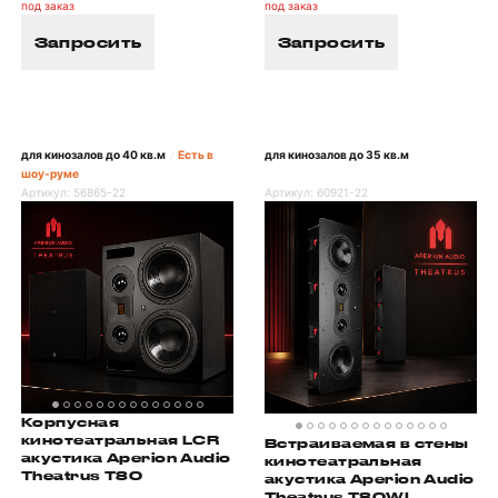
под заказ
под заказ
Запросить
Запросить
для кинозалов до 40 кв.м
Есть в
для кинозалов до 35 кв.м
/
шоу-руме
Артикул:
56865-22
Артикул:
60921-22
Корпусная
кинотеатральная LCR
Встраиваемая в стены
акустика Aperion Audio
кинотеатральная
Theatrus T80
акустика Aperion Audio
Theatrus T80WL