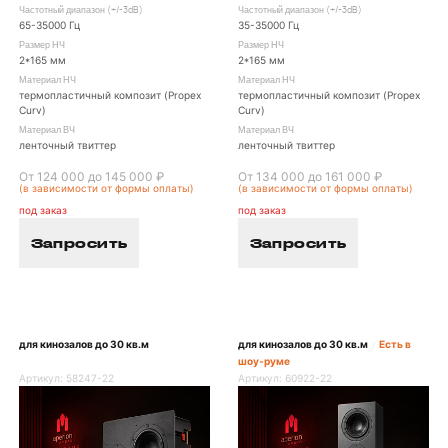
Частотный диапазон (+/-3dB)
Частотный диапазон (+/-3dB)
65-35000 Гц
35-35000 Гц
Размер НЧ
Размер НЧ
2*165 мм
2*165 мм
Материал НЧ
Материал НЧ
термопластичный композит (Propex
термопластичный композит (Propex
Curv)
Curv)
Материал ВЧ
Материал ВЧ
ленточный твиттер
ленточный твиттер
От 124 000 до 145 000 ₽
От 134 000 до 161 000 ₽
(в зависимости от формы оплаты)
(в зависимости от формы оплаты)
под заказ
под заказ
Запросить
Запросить
для кинозалов до 30 кв.м
для кинозалов до 30 кв.м
Есть в
/
шоу-руме
Артикул:
58247-22
Артикул:
60922-22