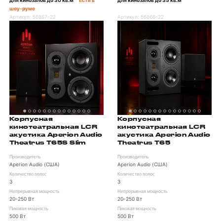
для кинозалов до 30 кв.м
Есть в
для кинозалов до 35 кв.м
/
шоу-руме
Артикул:
56867-22
Артикул:
56866-22
Корпусная
Корпусная
кинотеатральная LCR
кинотеатральная LCR
акустика Aperion Audio
акустика Aperion Audio
Theatrus T65S Slim
Theatrus T65
Производитель
Производитель
Aperion Audio (США)
Aperion Audio (США)
Количество полос
Количество полос
3
3
Непрерывная мощность
Непрерывная мощность
20-250 Вт
20-250 Вт
Пиковая мощность
Пиковая мощность
500 Вт
500 Вт