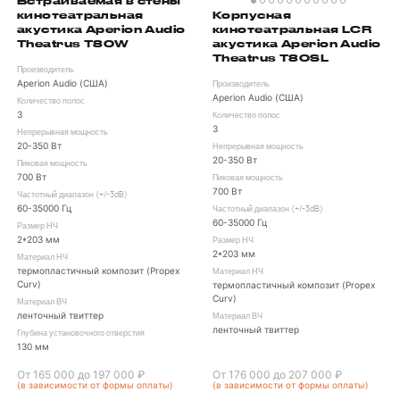
Встраиваемая в стены
кинотеатральная
Корпусная
акустика Aperion Audio
кинотеатральная LCR
Theatrus T80W
акустика Aperion Audio
Theatrus T80SL
Производитель
Aperion Audio (США)
Производитель
Aperion Audio (США)
Количество полос
3
Количество полос
3
Непрерывная мощность
20-350 Вт
Непрерывная мощность
20-350 Вт
Пиковая мощность
700 Вт
Пиковая мощность
700 Вт
Частотный диапазон (+/-3dB)
60-35000 Гц
Частотный диапазон (+/-3dB)
60-35000 Гц
Размер НЧ
2*203 мм
Размер НЧ
2*203 мм
Материал НЧ
термопластичный композит (Propex
Материал НЧ
Curv)
термопластичный композит (Propex
Curv)
Материал ВЧ
ленточный твиттер
Материал ВЧ
ленточный твиттер
Глубина установочного отверстия
130 мм
От 165 000 до 197 000 ₽
От 176 000 до 207 000 ₽
(в зависимости от формы оплаты)
(в зависимости от формы оплаты)