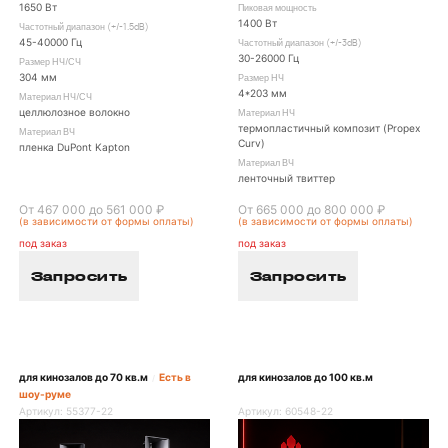
1650 Вт
Пиковая мощность
1400 Вт
Частотный диапазон (+/-1.5dB)
45-40000 Гц
Частотный диапазон (+/-3dB)
30-26000 Гц
Размер НЧ/СЧ
304 мм
Размер НЧ
4*203 мм
Материал НЧ/СЧ
целлюлозное волокно
Материал НЧ
термопластичный композит (Propex
Материал ВЧ
Curv)
пленка DuPont Kapton
Материал ВЧ
ленточный твиттер
От 467 000 до 561 000 ₽
От 665 000 до 800 000 ₽
(в зависимости от формы оплаты)
(в зависимости от формы оплаты)
под заказ
под заказ
Запросить
Запросить
для кинозалов до 70 кв.м
Есть в
для кинозалов до 100 кв.м
/
шоу-руме
Артикул:
55377-22
Артикул:
60548-22