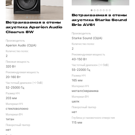
Встраиваемая в стены
акустика Starke Sound
Встраиваемая в стены
Brio AV61
акустика Aperion Audio
Clearus 8W
Производитель
Starke Sound (США)
Производитель
Количество полос
Aperion Audio (США)
2
Количество полос
Рекомендуемая мощность
2
40-150 Вт
Пиковая мощность
Частотный диапазон (+/-3dB)
320 Вт
55-22000 Гц
Рекомендуемая мощность
Размер НЧ
20-160 Вт
165 мм
Частотный диапазон (+/-3dB)
Материал НЧ
52-25000 Гц
металл/керамика
Размер НЧ
Материал ВЧ
203 мм
шелк
Материал НЧ
Поворотный твитер
стекловолокно
нет
Материал ВЧ
Глубина установочного отверстия
титан
115 мм
Поворотный твитер
нет