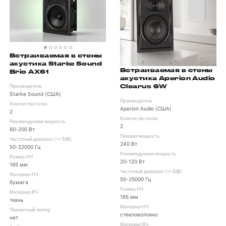
Встраиваемая в стены
акустика Starke Sound
Встраиваемая в стены
Brio AX61
акустика Aperion Audio
Clearus 6W
Производитель
Starke Sound (США)
Производитель
Количество полос
Aperion Audio (США)
2
Количество полос
Рекомендуемая мощность
2
60-200 Вт
Пиковая мощность
Частотный диапазон (+/-3dB)
240 Вт
50-22000 Гц
Рекомендуемая мощность
Размер НЧ
20-120 Вт
165 мм
Частотный диапазон (+/-3dB)
Материал НЧ
55-25000 Гц
бумага
Размер НЧ
Материал ВЧ
165 мм
ткань
Материал НЧ
Поворотный твитер
стекловолокно
нет
Материал ВЧ