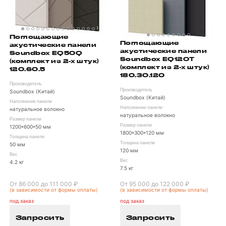
Поглощающие
Поглощающие
акустические панели
акустические панели
Soundbox EQ50Q
Soundbox EQ120T
(комплект из 2-х штук)
(комплект из 2-х штук)
120.60.5
180.30.120
Производитель
Производитель
Soundbox (Китай)
Soundbox (Китай)
Наполнение панели
Наполнение панели
натуральное волокно
натуральное волокно
Размер панели
Размер панели
1200*600*50 мм
1800*300*120 мм
Толщина панели
Толщина панели
50 мм
120 мм
Вес
Вес
4.2 кг
7.5 кг
От 86 000 до 111 000 ₽
От 95 000 до 122 000 ₽
(в зависимости от формы оплаты)
(в зависимости от формы оплаты)
под заказ
под заказ
Запросить
Запросить