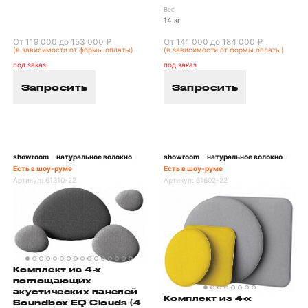
Вес
14 кг
От 119 000 до 153 000 ₽
От 141 000 до 184 000 ₽
(в зависимости от формы оплаты)
(в зависимости от формы оплаты)
под заказ
под заказ
Запросить
Запросить
showroom
натуральное волокно
showroom
натуральное волокно
/
/
/
/
Есть в шоу-руме
Есть в шоу-руме
Артикул:
61310-22
Артикул:
61602-22
Комплект из 4-х
поглощающих
акустических панелей
Комплект из 4-х
Soundbox EQ Clouds (4