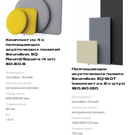
Комплект из 4-х
поглощающих
акустических панелей
Soundbox EQ
Round/Square (4 шт.)
60.60.6
Поглощающие
Производитель
акустические панели
Soundbox (Китай)
Soundbox EQ120T
(комплект из 2-х штук)
Наполнение панели
натуральное волокно
180.60.120
Размер панели
Производитель
600*600*60 мм
Soundbox (Китай)
Толщина панели
Наполнение панели
60 мм
натуральное волокно
Вес
Размер панели
1.5 кг
1800*600*120 мм
Толщина панели
120 мм