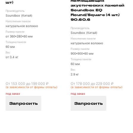
поглощающих
шт)
акустических панелей
Soundbox EQ
Производитель
Round/Square (4 шт.)
Soundbox (Китай)
90.60.6
Наполнение панели
натуральное волокно
Производитель
Размер панели
Soundbox (Китай)
от 360*280*60 мм
Наполнение панели
Толщина панели
натуральное волокно
60 мм
Размер панели
Вес
900*900*60 мм
от 0.4 кг
Толщина панели
60 мм
Вес
2.9 кг
От 153 000 до 199 000 ₽
От 178 000 до 229 000 ₽
(в зависимости от формы оплаты)
(в зависимости от формы оплаты)
под заказ
под заказ
Запросить
Запросить