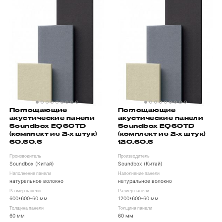
Поглощающие
Поглощающие
акустические панели
акустические панели
Soundbox EQ60TD
Soundbox EQ60TD
(комплект из 2-х штук)
(комплект из 2-х штук)
60.60.6
120.60.6
Производитель
Производитель
Soundbox (Китай)
Soundbox (Китай)
Наполнение панели
Наполнение панели
натуральное волокно
натуральное волокно
Размер панели
Размер панели
600*600*60 мм
1200*600*60 мм
Толщина панели
Толщина панели
60 мм
60 мм