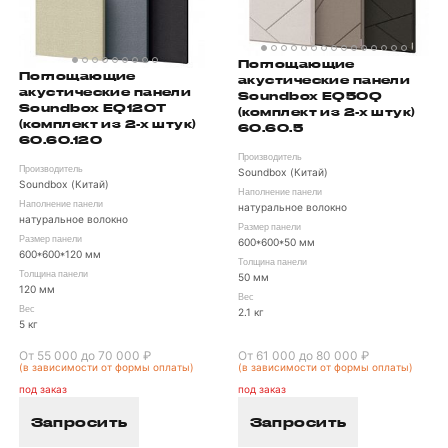
Поглощающие
Поглощающие
акустические панели
акустические панели
Soundbox EQ50Q
Soundbox EQ120T
(комплект из 2-х штук)
(комплект из 2-х штук)
60.60.5
60.60.120
Производитель
Производитель
Soundbox (Китай)
Soundbox (Китай)
Наполнение панели
Наполнение панели
натуральное волокно
натуральное волокно
Размер панели
Размер панели
600*600*50 мм
600*600*120 мм
Толщина панели
Толщина панели
50 мм
120 мм
Вес
Вес
2.1 кг
5 кг
От 55 000 до 70 000 ₽
От 61 000 до 80 000 ₽
(в зависимости от формы оплаты)
(в зависимости от формы оплаты)
под заказ
под заказ
Запросить
Запросить