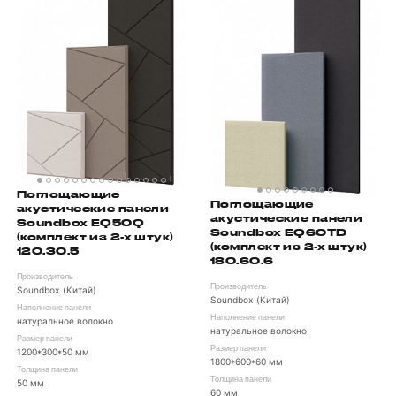
Поглощающие
Поглощающие
акустические панели
акустические панели
Soundbox EQ50Q
Soundbox EQ60TD
(комплект из 2-х штук)
(комплект из 2-х штук)
120.30.5
180.60.6
Производитель
Производитель
Soundbox (Китай)
Soundbox (Китай)
Наполнение панели
Наполнение панели
натуральное волокно
натуральное волокно
Размер панели
Размер панели
1200*300*50 мм
1800*600*60 мм
Толщина панели
Толщина панели
50 мм
60 мм