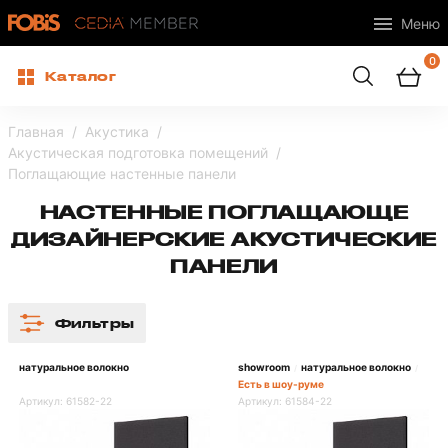
Меню
0
Каталог
Главная
Акустика
Акустическая подготовка помещений
Поглащающие настенные панели
НАСТЕННЫЕ ПОГЛАЩАЮЩЕ
ДИЗАЙНЕРСКИЕ АКУСТИЧЕСКИЕ
ПАНЕЛИ
Фильтры
натуральное волокно
showroom
натуральное волокно
/
/
Есть в шоу-руме
Артикул:
61582-22
Артикул:
61584-22