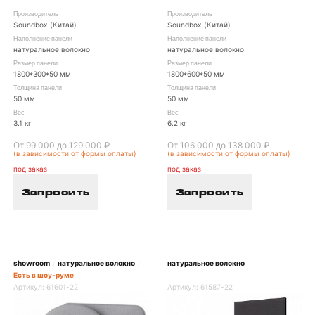
Производитель
Производитель
Soundbox (Китай)
Soundbox (Китай)
Наполнение панели
Наполнение панели
натуральное волокно
натуральное волокно
Размер панели
Размер панели
1800*300*50 мм
1800*600*50 мм
Толщина панели
Толщина панели
50 мм
50 мм
Вес
Вес
3.1 кг
6.2 кг
От 99 000 до 129 000 ₽
От 106 000 до 138 000 ₽
(в зависимости от формы оплаты)
(в зависимости от формы оплаты)
под заказ
под заказ
Запросить
Запросить
showroom
натуральное волокно
натуральное волокно
/
/
Есть в шоу-руме
Артикул:
61601-22
Артикул:
61587-22