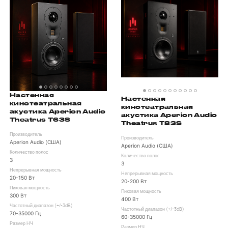
Настенная
Настенная
кинотеатральная
кинотеатральная
акустика Aperion Audio
акустика Aperion Audio
Theatrus T63S
Theatrus T83S
Производитель
Производитель
Aperion Audio (США)
Aperion Audio (США)
Количество полос
Количество полос
3
3
Непрерывная мощность
Непрерывная мощность
20-150 Вт
20-200 Вт
Пиковая мощность
Пиковая мощность
300 Вт
400 Вт
Частотный диапазон (+/-3dB)
Частотный диапазон (+/-3dB)
70-35000 Гц
60-35000 Гц
Размер НЧ
Размер НЧ