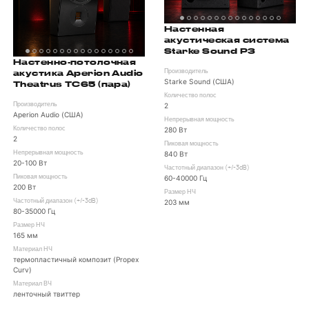
Настенная
акустическая система
Starke Sound P3
Настенно-потолочная
акустика Aperion Audio
Производитель
Starke Sound (США)
Theatrus TC65 (пара)
Количество полос
Производитель
2
Aperion Audio (США)
Непрерывная мощность
Количество полос
280 Вт
2
Пиковая мощность
Непрерывная мощность
840 Вт
20-100 Вт
Частотный диапазон (+/-3dB)
Пиковая мощность
60-40000 Гц
200 Вт
Размер НЧ
Частотный диапазон (+/-3dB)
203 мм
80-35000 Гц
Размер НЧ
165 мм
Материал НЧ
термопластичный композит (Propex
Curv)
Материал ВЧ
ленточный твиттер