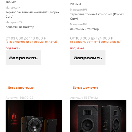
165 мм
203 мм
Материал НЧ
Материал НЧ
термопластичный композит (Propex
термопластичный композит (Propex
Curv)
Curv)
Материал ВЧ
Материал ВЧ
ленточный твиттер
ленточный твиттер
От 93 000 до 113 000 ₽
От 103 000 до 124 000 ₽
(в зависимости от формы оплаты)
(в зависимости от формы оплаты)
под заказ
под заказ
Запросить
Запросить
Есть в шоу-руме
Есть в шоу-руме
/
/
Артикул:
56870-22
Артикул:
55379-22