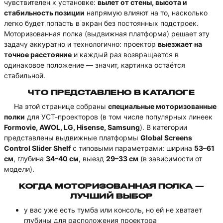
чувствителен к установке:
вылет от стены, высота и
стабильность позиции
напрямую влияют на то, насколько
легко будет попасть в экран без постоянных подстроек.
Моторизованная полка (выдвижная платформа) решает эту
задачу аккуратно и технологично: проектор
выезжает на
точное расстояние
и каждый раз возвращается в
одинаковое положение — значит, картинка остаётся
стабильной.
ЧТО ПРЕДСТАВЛЕНО В КАТАЛОГЕ
На этой странице собраны
специальные моторизованные
полки
для УСТ-проекторов (в том числе популярных линеек
Formovie, AWOL, LG, Hisense, Samsung
). В категории
представлены выдвижные платформы
Global Screens
Control Slider Shelf
с типовыми параметрами: ширина
53–61
см
, глубина
34–40 см
, выезд
29–33 см
(в зависимости от
модели).
КОГДА МОТОРИЗОВАННАЯ ПОЛКА —
ЛУЧШИЙ ВЫБОР
у вас уже есть тумба или консоль, но ей не хватает
глубины для расположения проектора