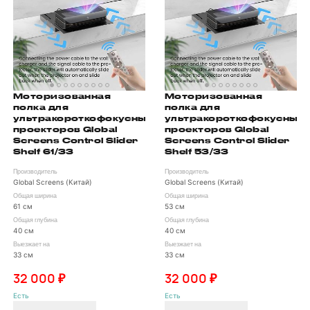
Моторизованная
Моторизованная
полка для
полка для
ультракороткофокусных
ультракороткофокусных
проекторов Global
проекторов Global
Screens Control Slider
Screens Control Slider
Shelf 61/33
Shelf 53/33
Производитель
Производитель
Global Screens (Китай)
Global Screens (Китай)
Общая ширина
Общая ширина
61 см
53 см
Общая глубина
Общая глубина
40 см
40 см
Выезжает на
Выезжает на
33 см
33 см
32 000 ₽
32 000 ₽
Есть
Есть