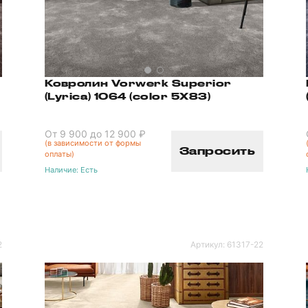
Ковролин Vorwerk Superior
(Lyrica) 1064 (color 5X83)
От 9 900 до 12 900 ₽
(в зависимости от формы
Запросить
оплаты)
Наличие:
Есть
2
Артикул:
61317-22