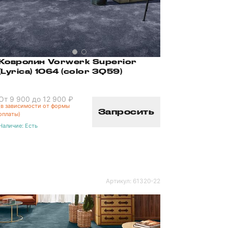
Ковролин Vorwerk Superior
(Lyrica) 1064 (color 3Q59)
От 9 900 до 12 900 ₽
(в зависимости от формы
Запросить
оплаты)
Наличие:
Есть
Артикул:
61320-22