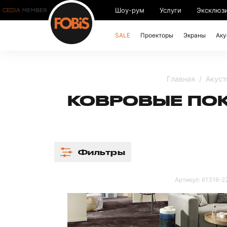
Шоу-рум
Услуги
Эксклюз
SALE
Проекторы
Экраны
Аку
Главная
Акуст
КОВРОВЫЕ ПО
Фильтры
Артикул:
61316-2