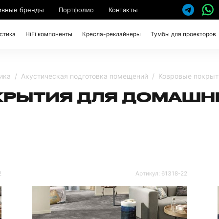
ивные бренды
Портфолио
Контакты
стика
HiFi компоненты
Кресла-реклайнеры
Тумбы для проекторов
ика
Акустическая подготовка помещений
Ковровые покрыт
КРЫТИЯ ДЛЯ ДОМАШН
2
Артикул:
61318-22