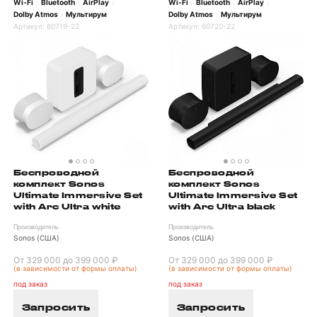
Wi-Fi
Bluetooth
AirPlay
Wi-Fi
Bluetooth
AirPlay
/
/
/
/
/
/
Dolby Atmos
Мультирум
Dolby Atmos
Мультирум
/
/
Артикул:
60719-22
Артикул:
60720-22
Беспроводной
Беспроводной
комплект Sonos
комплект Sonos
Ultimate Immersive Set
Ultimate Immersive Set
with Arc Ultra white
with Arc Ultra black
Производитель
Производитель
Sonos (США)
Sonos (США)
От 329 000 до 399 000 ₽
От 329 000 до 399 000 ₽
(в зависимости от формы оплаты)
(в зависимости от формы оплаты)
под заказ
под заказ
Запросить
Запросить