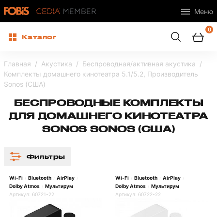
Меню
0
Каталог
Главная
Акустика
Беспроводная/активная акустика
Комплекты домашнего кинотеатра 5.1/5.2, Производитель
Sonos (США)
БЕСПРОВОДНЫЕ КОМПЛЕКТЫ
ДЛЯ ДОМАШНЕГО КИНОТЕАТРА
SONOS SONOS (США)
Фильтры
Wi-Fi
Bluetooth
AirPlay
Wi-Fi
Bluetooth
AirPlay
/
/
/
/
/
/
Dolby Atmos
Мультирум
Dolby Atmos
Мультирум
/
/
Артикул:
60721-22
Артикул:
60722-22