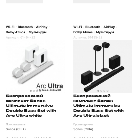
Wi-Fi
Bluetooth
AirPlay
Wi-Fi
Bluetooth
AirPlay
/
/
/
/
/
/
Dolby Atmos
Мультирум
Dolby Atmos
Мультирум
/
/
Артикул:
61494-22
Артикул:
61495-22
Беспроводной
Беспроводной
комплект Sonos
комплект Sonos
Ultimate Immersive
Ultimate Immersive
Double Bass Set with
Double Bass Set with
Arc Ultra black
Arc Ultra white
Производитель
Производитель
Sonos (США)
Sonos (США)