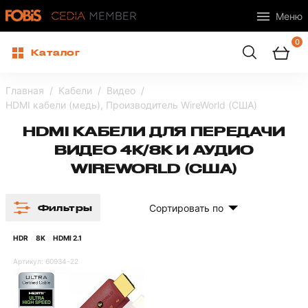
Меню
0
Каталог
Главная
Кабели
Видео
HDMI кабели (медь), Производитель WireWorld (США)
HDMI КАБЕЛИ ДЛЯ ПЕРЕДАЧИ
ВИДЕО 4K/8K И АУДИО
WIREWORLD (США)
Сортировать по
Фильтры
HDR
8K
HDMI 2.1
/
/
Артикул:
60934-22