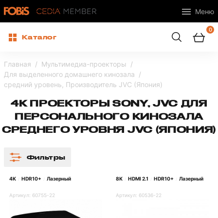
Меню
0
Каталог
Главная
Мультимедиа-проекторы
Для выделенного домашнего кинозала
средний уровень, Производитель JVC (Япония)
4K ПРОЕКТОРЫ SONY, JVC ДЛЯ
ПЕРСОНАЛЬНОГО КИНОЗАЛА
СРЕДНЕГО УРОВНЯ JVC (ЯПОНИЯ)
Фильтры
4K
HDR10+
Лазерный
8K
HDMI 2.1
HDR10+
Лазерный
/
/
/
/
/
Артикул:
60755-22
Артикул:
60536-22