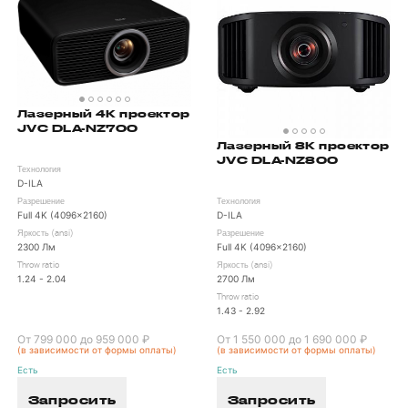
Лазерный 4K проектор
JVC DLA-NZ700
Лазерный 8K проектор
JVC DLA-NZ800
Технология
D-ILA
Разрешение
Технология
Full 4K (4096x2160)
D-ILA
Яркость (ansi)
Разрешение
2300 Лм
Full 4K (4096x2160)
Throw ratio
Яркость (ansi)
1.24 - 2.04
2700 Лм
Throw ratio
1.43 - 2.92
От 799 000 до 959 000 ₽
От 1 550 000 до 1 690 000 ₽
(в зависимости от формы оплаты)
(в зависимости от формы оплаты)
Есть
Есть
Запросить
Запросить