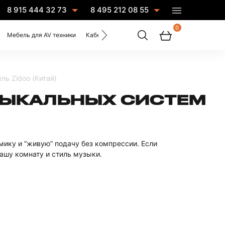
8 915 444 32 73
8 495 212 08 55
0
Мебель для AV техники
Кабели
Услуги
ль Zidoo (Китай)
ЗЫКАЛЬНЫХ СИСТЕМ
амику и “живую” подачу без компрессии. Если
ашу комнату и стиль музыки.