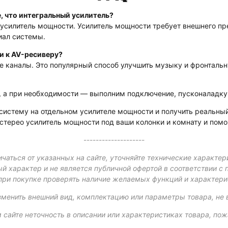
, что интегральный усилитель?
 усилитель мощности. Усилитель мощности требует внешнего пр
циал системы.
и к AV-ресиверу?
ые каналы. Это популярный способ улучшить музыку и фронтальн
у, а при необходимости — выполним подключение, пусконаладку 
 систему на отдельном усилителе мощности и получить реальны
стерео усилитель мощности под ваши колонки и комнату и помо
--------------------
чаться от указанных на сайте, уточняйте технические характер
й характер и не является публичной офертой в соответствии с 
при покупке проверять наличие желаемых функций и характери
зменить внешний вид, комплектацию или параметры товара, не 
 сайте неточность в описании или характеристиках товара, пож