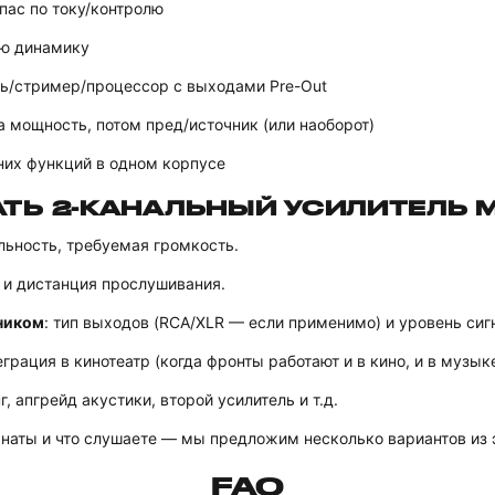
апас по току/контролю
ую динамику
ль/стример/процессор с выходами Pre-Out
а мощность, потом пред/источник (или наоборот)
них функций в одном корпусе
АТЬ 2-КАНАЛЬНЫЙ УСИЛИТЕЛЬ
ельность, требуемая громкость.
 и дистанция прослушивания.
ником
: тип выходов (RCA/XLR — если применимо) и уровень сиг
еграция в кинотеатр (когда фронты работают и в кино, и в музыке
г, апгрейд акустики, второй усилитель и т.д.
наты и что слушаете — мы предложим несколько вариантов из э
FAQ