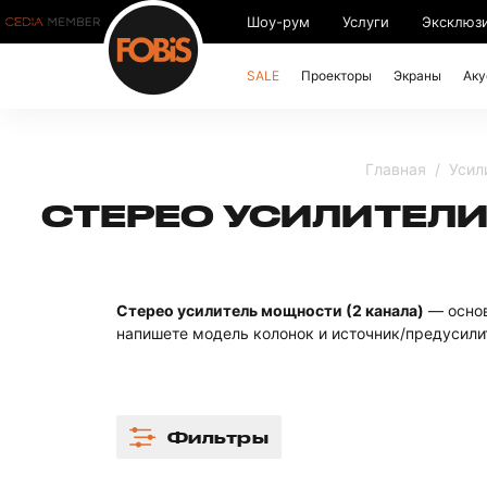
Шоу-рум
Услуги
Эксклюз
SALE
Проекторы
Экраны
Аку
Главная
Усил
СТЕРЕО УСИЛИТЕЛ
Стерео усилитель мощности (2 канала)
— основ
напишете модель колонок и источник/предусилит
Фильтры