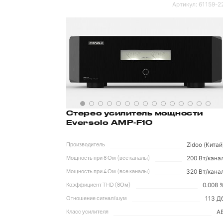
Артикул:
61159-2
Стерео усилитель мощности
Eversolo AMP-F10
Zidoo (Китай
Производитель
200 Вт/кана
Мощность при 8 Ом (все каналы)
320 Вт/кана
Мощность при 4 Ом (все каналы)
0.008 
Коэффициент THD (8Ом)
113 Д
Отношение сигнал/шум
A
Класс усилителя