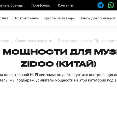
ивные бренды
Портфолио
Контакты
стика
HiFi компоненты
Кресла-реклайнеры
Тумбы для проекторов
ители
Усилители мощности
Для стерео систем, Производите
И МОЩНОСТИ ДЛЯ МУ
ZIDOO (КИТАЙ)
а качественной Hi-Fi системы: он даёт акустике контроль, дин
ель, мы подберём усилитель мощности из этой категории под в