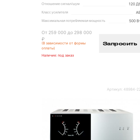
120 Д
Отношение сигнал/шум
A
Класс усилителя
500 В
Максимальная потребляемая мощность
От 259 000 до 298 000
₽
Запросить
(В зависимости от формы
оплаты)
Наличие:
под заказ
Артикул:
48984-2