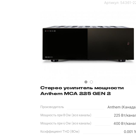
Артикул:
54361-2
Стерео усилитель мощности
Anthem MCA 225 GEN 2
Anthem (Канада
Производитель
225 Вт/кана
Мощность при 8 Ом (все каналы)
400 Вт/кана
Мощность при 4 Ом (все каналы)
0.001 
Коэффициент THD (8Ом)