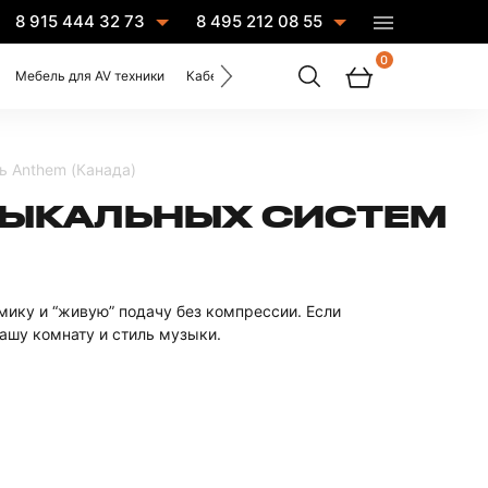
8 915 444 32 73
8 495 212 08 55
0
Мебель для AV техники
Кабели
Услуги
ь Anthem (Канада)
ЗЫКАЛЬНЫХ СИСТЕМ
амику и “живую” подачу без компрессии. Если
ашу комнату и стиль музыки.