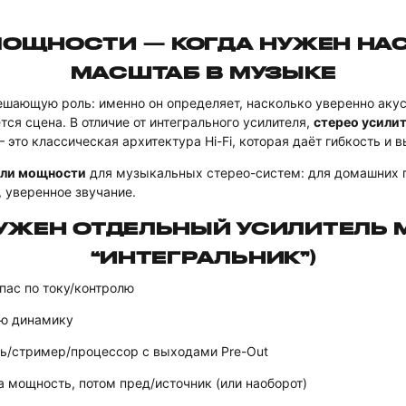
МОЩНОСТИ — КОГДА НУЖЕН НА
МАСШТАБ В МУЗЫКЕ
ешающую роль: именно он определяет, насколько уверенно акус
ся сцена. В отличие от интегрального усилителя,
стерео усили
то классическая архитектура Hi-Fi, которая даёт гибкость и в
ели мощности
для музыкальных стерео-систем: для домашних 
, уверенное звучание.
НУЖЕН ОТДЕЛЬНЫЙ УСИЛИТЕЛЬ 
“ИНТЕГРАЛЬНИК”)
апас по току/контролю
ую динамику
ль/стример/процессор с выходами Pre-Out
а мощность, потом пред/источник (или наоборот)