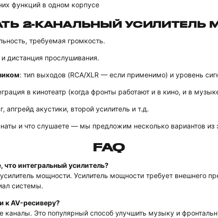
них функций в одном корпусе
АТЬ 2-КАНАЛЬНЫЙ УСИЛИТЕЛЬ
ельность, требуемая громкость.
 и дистанция прослушивания.
ником
: тип выходов (RCA/XLR — если применимо) и уровень сиг
еграция в кинотеатр (когда фронты работают и в кино, и в музыке
г, апгрейд акустики, второй усилитель и т.д.
наты и что слушаете — мы предложим несколько вариантов из э
FAQ
, что интегральный усилитель?
 усилитель мощности. Усилитель мощности требует внешнего пр
циал системы.
и к AV-ресиверу?
ые каналы. Это популярный способ улучшить музыку и фронтальн