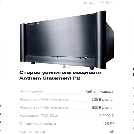
2
Артикул:
60508-22
Стерео усилитель мощности
Anthem Statement P2
Anthem (Канада)
Производитель
325 Вт/канал
Мощность при 8 Ом (все каналы)
)
500 Вт/канал
Мощность при 4 Ом (все каналы)
л
0.0007 %
Коэффициент THD (8Ом)
л
125 Дб
Отношение сигнал/шум
%
AB
Класс усилителя