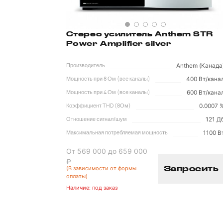
Стерео усилитель Anthem STR
Power Amplifier silver
Anthem (Канада
Производитель
400 Вт/кана
Мощность при 8 Ом (все каналы)
600 Вт/кана
Мощность при 4 Ом (все каналы)
0.0007 
Коэффициент THD (8Ом)
121 Д
Отношение сигнал/шум
1100 В
Максимальная потребляемая мощность
От 569 000 до 659 000
₽
Запросить
(В зависимости от формы
оплаты)
Наличие:
под заказ