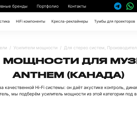
ивные бренды
Портфолио
Контакты
стика
HiFi компоненты
Кресла-реклайнеры
Тумбы для проекторов
ели
Усилители мощности
Для стерео систем, Производител
И МОЩНОСТИ ДЛЯ МУ
ANTHEM (КАНАДА)
а качественной Hi-Fi системы: он даёт акустике контроль, дин
ель, мы подберём усилитель мощности из этой категории под в