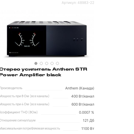
Артикул:
48983-22
Стерео усилитель Anthem STR
Power Amplifier black
Anthem (Канада)
Производитель
400 Вт/канал
Мощность при 8 Ом (все каналы)
600 Вт/канал
Мощность при 4 Ом (все каналы)
0.0007 %
Коэффициент THD (8Ом)
121 Дб
Отношение сигнал/шум
1100 Вт
Максимальная потребляемая мощность