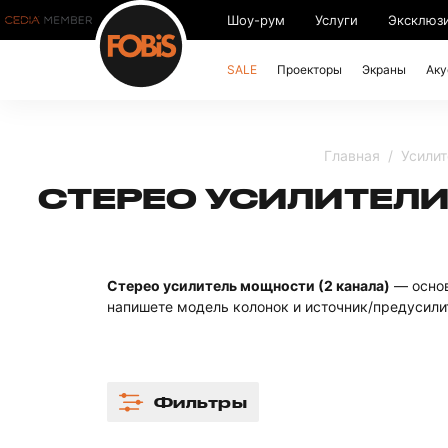
Шоу-рум
Услуги
Эксклюз
SALE
Проекторы
Экраны
Аку
Главная
Усилит
СТЕРЕО УСИЛИТЕЛ
Стерео усилитель мощности (2 канала)
— основ
напишете модель колонок и источник/предусилит
Фильтры