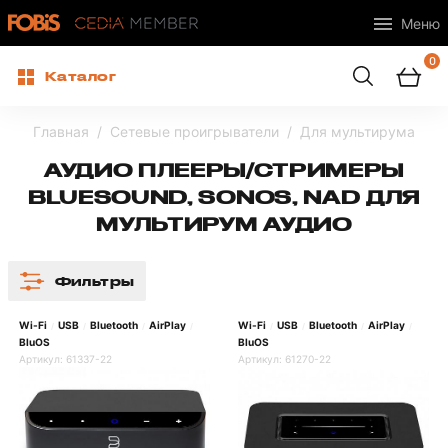
Меню
0
Каталог
Главная
Сетевые проигрыватели
Для мультирума
АУДИО ПЛЕЕРЫ/СТРИМЕРЫ
BLUESOUND, SONOS, NAD ДЛЯ
МУЛЬТИРУМ АУДИО
Фильтры
Wi-Fi
USB
Bluetooth
AirPlay
Wi-Fi
USB
Bluetooth
AirPlay
/
/
/
/
/
/
/
/
BluOS
BluOS
Артикул:
61337-22
Артикул:
61270-22