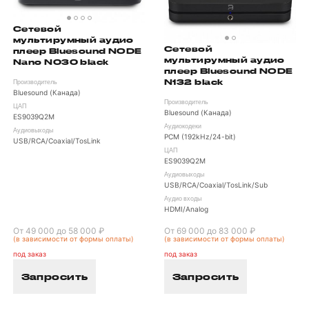
Сетевой
мультирумный аудио
Сетевой
плеер Bluesound NODE
мультирумный аудио
Nano N030 black
плеер Bluesound NODE
N132 black
Производитель
Bluesound (Канада)
Производитель
ЦАП
Bluesound (Канада)
ES9039Q2M
Аудиокодеки
Аудиовыходы
PCM (192kHz/24-bit)
USB/RCA/Coaxial/TosLink
ЦАП
ES9039Q2M
Аудиовыходы
USB/RCA/Coaxial/TosLink/Sub
Аудио входы
HDMI/Analog
От 49 000 до 58 000 ₽
От 69 000 до 83 000 ₽
(в зависимости от формы оплаты)
(в зависимости от формы оплаты)
под заказ
под заказ
Запросить
Запросить