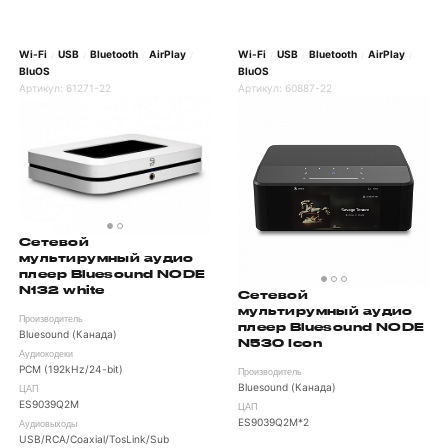
Wi-Fi
USB
Bluetooth
AirPlay
Wi-Fi
USB
Bluetooth
AirPlay
/
/
/
/
/
/
/
/
BluOS
BluOS
Артикул:
61271-22
Артикул:
60887-22
Сетевой
мультирумный аудио
плеер Bluesound NODE
N132 white
Сетевой
мультирумный аудио
Производитель
плеер Bluesound NODE
Bluesound (Канада)
N530 Icon
Аудиокодеки
PCM (192kHz/24-bit)
Производитель
Bluesound (Канада)
ЦАП
ES9039Q2M
ЦАП
ES9039Q2M*2
Аудиовыходы
USB/RCA/Coaxial/TosLink/Sub