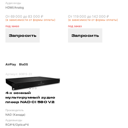
Аудио входы
HDMI/Analog
От 69 000 до 83 000 ₽
От 119 000 до 142 000 ₽
(в зависимости от формы оплаты)
(в зависимости от формы оплаты)
под заказ
под заказ
Запросить
Запросить
AirPlay
BluOS
/
Артикул:
60815-22
4-х зонный
мультирумный аудио
плеер NAD CI 580 V2
Производитель
NAD (Канада)
Аудиовыходы
RCA*4/Optical*4