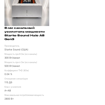
8-ми канальный
усилитель мощности
Starke Sound Halo A8
Gen3
Производитель
Starke Sound (США)
Мощность при 8 Ом (все каналы)
300 Вт/канал
Мощность при 4 Ом (все каналы)
500 Вт/канал
Коэффициент THD (8Ом)
0.04 %
Отношение сигнал/шум
115 Дб
Класс усилителя
А+AB
Максимальная потребляемая мощность
2800 Вт