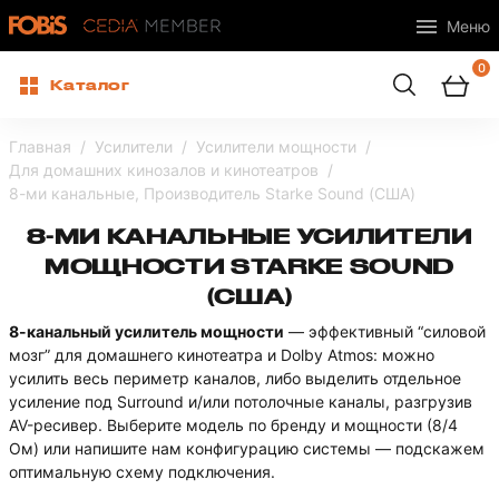
Меню
0
Каталог
Главная
Усилители
Усилители мощности
Для домашних кинозалов и кинотеатров
8-ми канальные, Производитель Starke Sound (США)
8-МИ КАНАЛЬНЫЕ УСИЛИТЕЛИ
МОЩНОСТИ STARKE SOUND
(США)
8-канальный усилитель мощности
— эффективный “силовой
мозг” для домашнего кинотеатра и Dolby Atmos: можно
усилить весь периметр каналов, либо выделить отдельное
усиление под Surround и/или потолочные каналы, разгрузив
AV-ресивер. Выберите модель по бренду и мощности (8/4
Ом) или напишите нам конфигурацию системы — подскажем
оптимальную схему подключения.