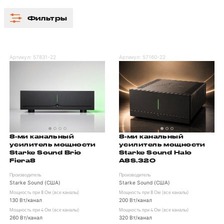
Фильтры
Артикул:
57831-22
Артикул:
57160-22
8-ми канальный
8-ми канальный
усилитель мощности
усилитель мощности
Starke Sound Brio
Starke Sound Halo
Fiera8
A8S.320
Производитель
Производитель
Starke Sound (США)
Starke Sound (США)
Мощность при 8 Ом (все каналы)
Мощность при 8 Ом (все каналы)
130 Вт/канал
200 Вт/канал
Мощность при 4 Ом (все каналы)
Мощность при 4 Ом (все каналы)
260 Вт/канал
320 Вт/канал