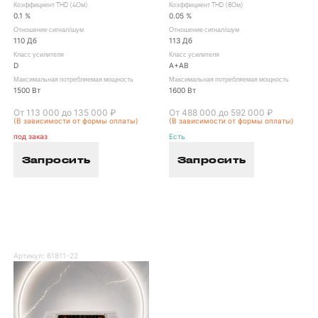
Коэффициент THD (4Ом)
Коэффициент THD (8Ом)
0.1 %
0.05 %
Отношение сигнал/шум
Отношение сигнал/шум
110 Дб
113 Дб
Класс усилителя
Класс усилителя
D
А+AB
Максимальная потребляемая мощность
Максимальная потребляемая мощность
1500 Вт
1600 Вт
От 113 000 до 135 000 ₽
От 488 000 до 592 000 ₽
(В зависимости от формы оплаты)
(В зависимости от формы оплаты)
под заказ
Есть
Запросить
Запросить
Артикул:
61811-22