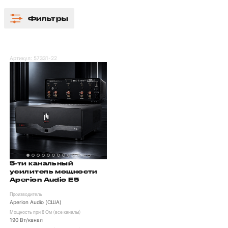
Фильтры
Артикул:
57331-22
5-ти канальный
усилитель мощности
Aperion Audio E5
Производитель
Aperion Audio (США)
Мощность при 8 Ом (все каналы)
190 Вт/канал