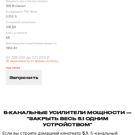
Мощность при 4 Ом (все каналы)
300 Вт/канал
Коэффициент THD (8Ом)
0.015 %
Отношение сигнал/шум
108 Дб
Класс усилителя
AB
Максимальная потребляемая мощность
1950 Вт
От 269 000 до 321 000 ₽
(В зависимости от формы оплаты)
под заказ
Запросить
5-КАНАЛЬНЫЕ УСИЛИТЕЛИ МОЩНОСТИ —
“ЗАКРЫТЬ ВЕСЬ 5.1 ОДНИМ
УСТРОЙСТВОМ”
Если вы строите домашний кинотеатр
5.1
, 5-канальный