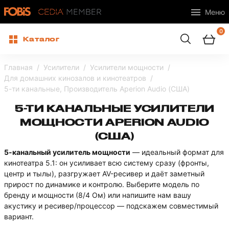
Меню
0
Каталог
Главная
Усилители
Усилители мощности
Для домашних кинозалов и кинотеатров
5-ти канальные, Производитель Aperion Audio (США)
5-ТИ КАНАЛЬНЫЕ УСИЛИТЕЛИ
МОЩНОСТИ APERION AUDIO
(США)
5-канальный усилитель мощности
— идеальный формат для
кинотеатра 5.1: он усиливает всю систему сразу (фронты,
центр и тылы), разгружает AV-ресивер и даёт заметный
прирост по динамике и контролю. Выберите модель по
бренду и мощности (8/4 Ом) или напишите нам вашу
акустику и ресивер/процессор — подскажем совместимый
вариант.