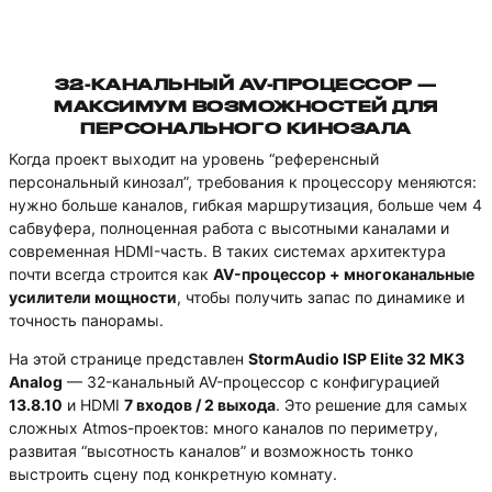
32-КАНАЛЬНЫЙ AV-ПРОЦЕССОР —
МАКСИМУМ ВОЗМОЖНОСТЕЙ ДЛЯ
ПЕРСОНАЛЬНОГО КИНОЗАЛА
Когда проект выходит на уровень “референсный
персональный кинозал”, требования к процессору меняются:
нужно больше каналов, гибкая маршрутизация, больше чем 4
сабвуфера, полноценная работа с высотными каналами и
современная HDMI-часть. В таких системах архитектура
почти всегда строится как
AV-процессор + многоканальные
усилители мощности
, чтобы получить запас по динамике и
точность панорамы.
На этой странице представлен
StormAudio ISP Elite 32 MK3
Analog
— 32-канальный AV-процессор с конфигурацией
13.8.10
и HDMI
7 входов / 2 выхода
. Это решение для самых
сложных Atmos-проектов: много каналов по периметру,
развитая “высотность каналов” и возможность тонко
выстроить сцену под конкретную комнату.