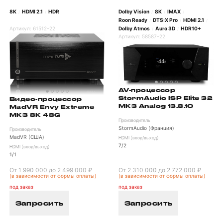
8K
HDMI 2.1
HDR
Dolby Vision
8K
IMAX
/
/
/
/
/
Roon Ready
DTS:X Pro
HDMI 2.1
/
/
/
Артикул:
61512-22
Dolby Atmos
Auro 3D
HDR10+
/
/
Артикул:
58587-22
AV-процессор
StormAudio ISP Elite 32
Видео-процессор
MK3 Analog 13.8.10
MadVR Envy Extreme
MK3 8K 48G
Производитель
StormAudio (Франция)
Производитель
MadVR (США)
HDMI (вход/выход)
7/2
HDMI (вход/выход)
1/1
От 1 990 000 до 2 499 000 ₽
От 2 310 000 до 2 772 000 ₽
(в зависимости от формы оплаты)
(в зависимости от формы оплаты)
под заказ
под заказ
Запросить
Запросить