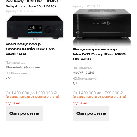
Roon Ready
DTS:X Pro
HDMI 2.1
/
/
/
Dolby Atmos
Auro 3D
HDR10+
Артикул:
61511-22
/
/
Артикул:
61780-22
AV-процессор
StormAudio ISP Evo
Видео-процессор
AOIP 32
MadVR Envy Pro MK3
8K 48G
Производитель
StormAudio (Франция)
Производитель
MadVR (США)
HDMI (вход/выход)
7/2
HDMI (вход/выход)
1/1
От 1 490 000 до 1 990 000 ₽
От 1 499 000 до 1 799 000 ₽
(в зависимости от формы оплаты)
(в зависимости от формы оплаты)
под заказ
под заказ
Запросить
Запросить