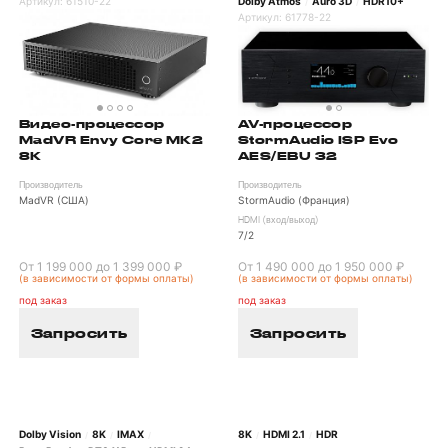
Артикул:
61510-22
Dolby Atmos
Auro 3D
HDR10+
/
/
Артикул:
61778-22
AV-процессор
Видео-процессор
StormAudio ISP Evo
MadVR Envy Core MK2
AES/EBU 32
8K
Производитель
Производитель
StormAudio (Франция)
MadVR (США)
HDMI (вход/выход)
7/2
От 1 199 000 до 1 399 000 ₽
От 1 490 000 до 1 950 000 ₽
(в зависимости от формы оплаты)
(в зависимости от формы оплаты)
под заказ
под заказ
Запросить
Запросить
Dolby Vision
8K
IMAX
8K
HDMI 2.1
HDR
/
/
/
/
/