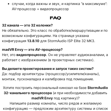
случаи, когда важны и звук, и картинка “в максимуме”:
AV-процессор + видеопроцессор
FAQ
32 канала — это 32 колонки?
Не обязательно. Это класс по обработке/маршрутизации и по
возможным конфигурациям. На странице указана
конфигурация
13.8.10
для StormAudio ISP Elite 32 MK3.
madVR Envy — это AV-процессор?
Нет, это
видеопроцессор
. Он не управляет аудиоканалами, а
работает с изображением (в проекторных системах).
Вы делаете проектирование и запуск таких систем?
Да: подбор архитектуры (процессор/усилители/каналы),
монтаж, пусконаладка и калибровка под помещение.
Хотите построить персональный кинозал на базе
StormAudio
32-канального процессора
(и при необходимости добавить
madVR Envy
под картинку)?
Напишите размер комнаты, число рядов и желаемую
конфигурацию — предложим архитектуру системы и список