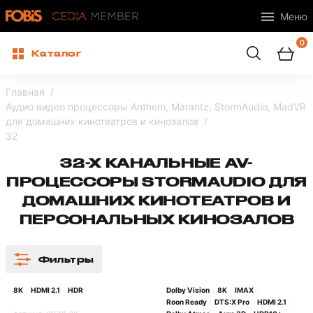
Меню
0
Каталог
Главная
Аудио видео процессоры Anthem, Marantz, StormAudio, MadVR
для домашних кинотеатров и кинозалов
32
32-Х КАНАЛЬНЫЕ AV-
ПРОЦЕССОРЫ STORMAUDIO ДЛЯ
ДОМАШНИХ КИНОТЕАТРОВ И
ПЕРСОНАЛЬНЫХ КИНОЗАЛОВ
Фильтры
8K
HDMI 2.1
HDR
Dolby Vision
8K
IMAX
/
/
/
/
/
Roon Ready
DTS:X Pro
HDMI 2.1
/
/
/