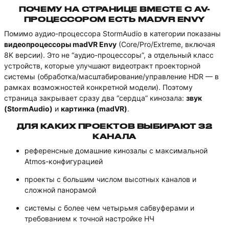
ПОЧЕМУ НА СТРАНИЦЕ ВМЕСТЕ С AV-
ПРОЦЕССОРОМ ЕСТЬ MADVR ENVY
Помимо аудио-процессора StormAudio в категории показаны
видеопроцессоры madVR Envy
(Core/Pro/Extreme, включая
8K версии). Это не “аудио-процессоры”, а отдельный класс
устройств, которые улучшают видеотракт проекторной
системы (обработка/масштабирование/управление HDR — в
рамках возможностей конкретной модели). Поэтому
страница закрывает сразу два “сердца” кинозала:
звук
(StormAudio)
и
картинка (madVR)
.
ДЛЯ КАКИХ ПРОЕКТОВ ВЫБИРАЮТ 32
КАНАЛА
референсные домашние кинозалы с максимальной
Atmos-конфигурацией
проекты с большим числом высотных каналов и
сложной панорамой
системы с более чем четырьмя сабвуферами и
требованием к точной настройке НЧ