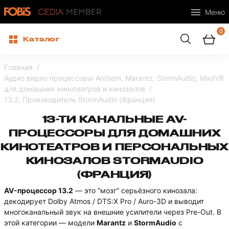
Меню
0
Каталог
Главная
Аудио видео процессоры Anthem, Marantz, StormAudio, MadVR
для домашних кинотеатров и кинозалов
13.2, Производитель StormAudio (Франция)
13-ТИ КАНАЛЬНЫЕ AV-
ПРОЦЕССОРЫ ДЛЯ ДОМАШНИХ
КИНОТЕАТРОВ И ПЕРСОНАЛЬНЫХ
КИНОЗАЛОВ STORMAUDIO
(ФРАНЦИЯ)
AV-процессор 13.2
— это “мозг” серьёзного кинозала:
декодирует Dolby Atmos / DTS:X Pro / Auro-3D и выводит
многоканальный звук на внешние усилители через Pre-Out. В
этой категории — модели
Marantz
и
StormAudio
с