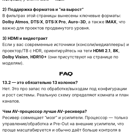
2) Поддержка форматов и “на вырост”
В фильтрах этой страницы вынесены ключевые форматы:
Dolby Atmos
,
DTS:X
,
DTS:X Pro
,
Auro-3D
, а также
IMAX
, что
важно для проектов продвинутого уровня.
3) HDMI и видеотракт
Если у вас современные источники (консоли/медиаплееры) и
проектор/ТВ с HDR, ориентируйтесь на теги
HDMI 2.1
,
8K
,
Dolby Vision
,
HDR10+
(они присутствуют на странице по
моделям).
FAQ
13.2 — это обязательно 13 колонок?
Нет. Это про запас по обработке/выходам под конфигурации
и рост системы. Реальную схему определяют комната и план
каналов.
Чем AV-процессор лучше AV-ресивера?
Ресивер совмещает “мозг” и усилители. Процессор — только
управление/обработка и Pre-Out на внешние усилители, что
проще масштабируется и обычно даёт больше контроля в