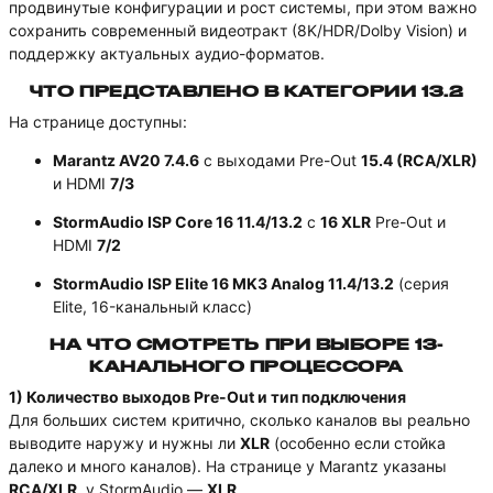
продвинутые конфигурации и рост системы, при этом важно
сохранить современный видеотракт (8K/HDR/Dolby Vision) и
поддержку актуальных аудио-форматов.
ЧТО ПРЕДСТАВЛЕНО В КАТЕГОРИИ 13.2
На странице доступны:
Marantz AV20 7.4.6
с выходами Pre-Out
15.4 (RCA/XLR)
и HDMI
7/3
StormAudio ISP Core 16 11.4/13.2
с
16 XLR
Pre-Out и
HDMI
7/2
StormAudio ISP Elite 16 MK3 Analog 11.4/13.2
(серия
Elite, 16-канальный класс)
НА ЧТО СМОТРЕТЬ ПРИ ВЫБОРЕ 13-
КАНАЛЬНОГО ПРОЦЕССОРА
1) Количество выходов Pre-Out и тип подключения
Для больших систем критично, сколько каналов вы реально
выводите наружу и нужны ли
XLR
(особенно если стойка
далеко и много каналов). На странице у Marantz указаны
RCA/XLR
, у StormAudio —
XLR
.