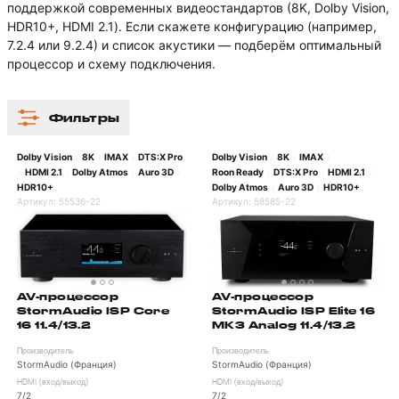
поддержкой современных видеостандартов (8K, Dolby Vision,
HDR10+, HDMI 2.1). Если скажете конфигурацию (например,
7.2.4 или 9.2.4) и список акустики — подберём оптимальный
процессор и схему подключения.
Фильтры
Dolby Vision
8K
IMAX
DTS:X Pro
Dolby Vision
8K
IMAX
/
/
/
/
/
/
HDMI 2.1
Dolby Atmos
Auro 3D
Roon Ready
DTS:X Pro
HDMI 2.1
/
/
/
/
/
/
/
HDR10+
Dolby Atmos
Auro 3D
HDR10+
/
/
Артикул:
55536-22
Артикул:
58585-22
AV-процессор
AV-процессор
StormAudio ISP Core
StormAudio ISP Elite 16
16 11.4/13.2
MK3 Analog 11.4/13.2
Производитель
Производитель
StormAudio (Франция)
StormAudio (Франция)
HDMI (вход/выход)
HDMI (вход/выход)
7/2
7/2