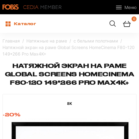
Меню
0
Каталог
Главная
Натяжные на раме
с белыми полотнами
Натяжной экран на раме Global Screens HomeCinema F80-120
149*266 Pro Max4K+
НАТЯЖНОЙ ЭКРАН НА РАМЕ
GLOBAL SCREENS HOMECINEMA
F80-120 149*266 PRO MAX4K+
8K
-20%