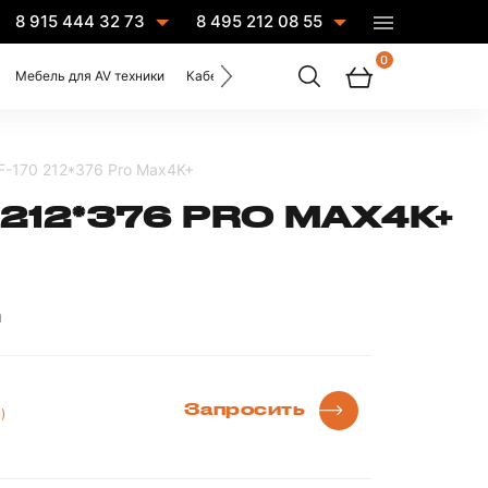
8 915 444 32 73
8 495 212 08 55
0
Мебель для AV техники
Кабели
Услуги
F-170 212*376 Pro Max4K+
212*376 PRO MAX4K+
ы
Запросить
)