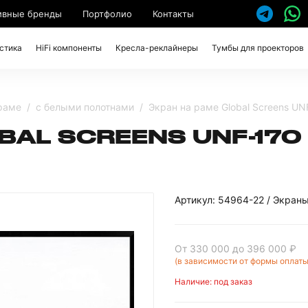
ивные бренды
Портфолио
Контакты
стика
HiFi компоненты
Кресла-реклайнеры
Тумбы для проекторов
раме
с белыми полотнами
Экран на раме Global Screens UN
BAL SCREENS UNF-170 
Артикул: 54964-22 / Экран
От 330 000
до 396 000 ₽
(в зависимости от формы оплаты
Наличие: под заказ