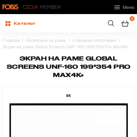
Меню
0
Каталог
Главная
Натяжные на раме
с белыми полотнами
Экран на раме Global Screens UNF-160 199*354 Pro Max4K+
ЭКРАН НА РАМЕ GLOBAL
SCREENS UNF-160 199*354 PRO
MAX4K+
8K