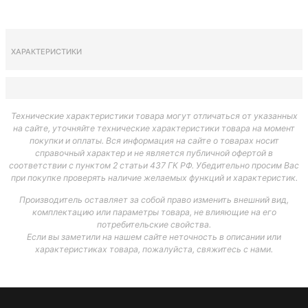
ХАРАКТЕРИСТИКИ
Технические характеристики товара могут отличаться от указанных
на сайте, уточняйте технические характеристики товара на момент
покупки и оплаты. Вся информация на сайте о товарах носит
справочный характер и не является публичной офертой в
соответствии с пунктом 2 статьи 437 ГК РФ. Убедительно просим Вас
при покупке проверять наличие желаемых функций и характеристик.
Производитель оставляет за собой право изменить внешний вид,
комплектацию или параметры товара, не влияющие на его
потребительские свойства.
Если вы заметили на нашем сайте неточность в описании или
характеристиках товара, пожалуйста, свяжитесь с нами.