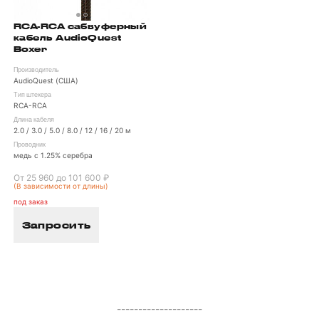
RCA-RCA сабвуферный
кабель AudioQuest
Boxer
Производитель
AudioQuest (США)
Тип штекера
RCA-RCA
Длина кабеля
2.0 / 3.0 / 5.0 / 8.0 / 12 / 16 / 20 м
Проводник
медь с 1.25% серебра
От 25 960 до 101 600 ₽
(В зависимости от длины)
под заказ
Запросить
--------------------