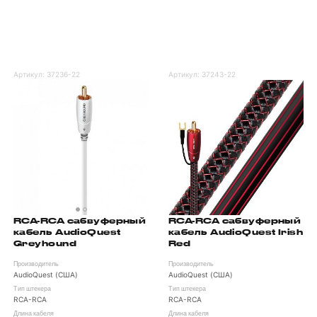
Артикул:
37236-22
Артикул:
37243-22
RCA-RCA сабвуферный
RCA-RCA сабвуферный
кабель AudioQuest
кабель AudioQuest Irish
Greyhound
Red
Производитель
Производитель
AudioQuest (США)
AudioQuest (США)
Тип штекера
Тип штекера
RCA-RCA
RCA-RCA
Длина кабеля
Длина кабеля