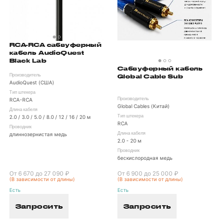
RCA-RCA сабвуферный
кабель AudioQuest
Black Lab
Сабвуферный кабель
Global Cable Sub
Производитель
AudioQuest (США)
Тип штекера
Производитель
RCA-RCA
Global Cables (Китай)
Длина кабеля
Тип штекера
2.0 / 3.0 / 5.0 / 8.0 / 12 / 16 / 20 м
RCA
Проводник
Длина кабеля
длиннозернистая медь
2.0 - 20 м
Проводник
бескислородная медь
От 6 670 до 27 090 ₽
От 6 900 до 25 000 ₽
(В зависимости от длины)
(В зависимости от длины)
Есть
Есть
Запросить
Запросить