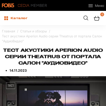
Меню
0
Каталог
Главная
Статьи и обзоры
Тест акустики Aperion Audio серии Theatrus от портала Салон
"АудиоВидео"
ТЕСТ АКУСТИКИ APERION AUDIO
СЕРИИ THEATRUS ОТ ПОРТАЛА
САЛОН "АУДИОВИДЕО"
14.11.2023