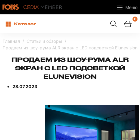
Меню
0
Каталог
Главная
Статьи и обзоры
Продаем из шоу-рума ALR экран с LED подсветкой Elunevision
ПРОДАЕМ ИЗ ШОУ-РУМА ALR
ЭКРАН С LED ПОДСВЕТКОЙ
ELUNEVISION
28.07.2023