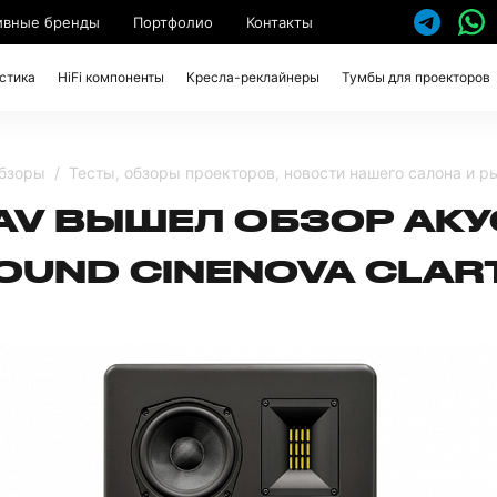
ивные бренды
Портфолио
Контакты
стика
HiFi компоненты
Кресла-реклайнеры
Тумбы для проекторов
обзоры
Тесты, обзоры проекторов, новости нашего салона и р
AV ВЫШЕЛ ОБЗОР АК
OUND CINENOVA CLAR