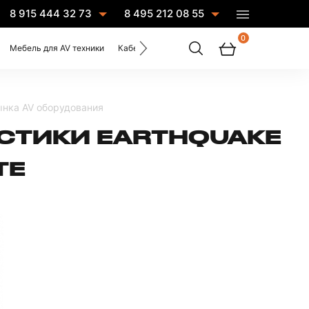
8 915 444 32 73
8 495 212 08 55
0
Мебель для AV техники
Кабели
Услуги
ынка AV оборудования
УСТИКИ EARTHQUAKE
TE