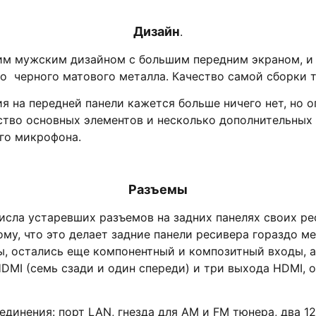
Дизайн
.
им мужским дизайном с большим передним экраном, и
о черного матового металла. Качество самой сборки т
я на передней панели кажется больше ничего нет, но 
тво основных элементов и несколько дополнительных 
го микрофона.
Разъемы
сла устаревших разъемов на задних панелях своих рес
му, что это делает задние панели ресивера гораздо ме
 остались еще компонентный и композитный входы, а
HDMI (семь сзади и один спереди) и три выхода HDMI,
динения: порт LAN, гнезда для AM и FM тюнера, два 1