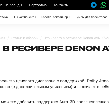
ивные бренды
Портфолио
Контакты
стика
HiFi компоненты
Кресла-реклайнеры
Тумбы для проекторов
ная
Статьи и обзоры
Что нового в ресивере Denon AVR-X5
 В РЕСИВЕРЕ DENON 
реднего ценового диапазона с поддержкой Dolby Atmos
алов (с дополнительным усилением) и включает в себя
ы можете добавить поддержку Auro-3D после купленног