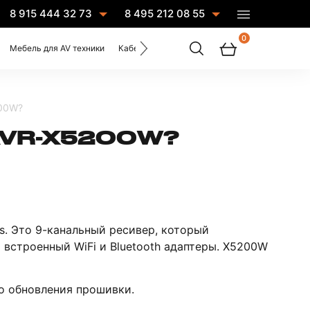
8 915 444 32 73
8 495 212 08 55
0
Мебель для AV техники
Кабели
Услуги
200W?
AVR-X5200W?
. Это 9-канальный ресивер, который
 встроенный WiFi и Bluetooth адаптеры. X5200W
о обновления прошивки.