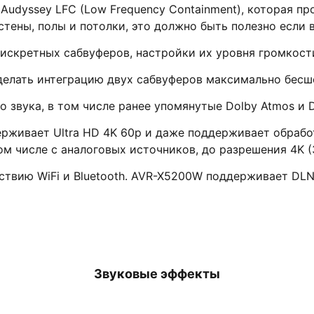
 Audyssey LFC (Low Frequency Containment), которая п
стены, полы и потолки, это должно быть полезно если 
искретных сабвуферов, настройки их уровня громкост
делать интеграцию двух сабвуферов максимально бесш
звука, в том числе ранее упомянутые Dolby Atmos и D
рживает Ultra HD 4K 60p и даже поддерживает обработк
ом числе с аналоговых источников, до разрешения 4K (
вию WiFi и Bluetooth. AVR-X5200W поддерживает DLNA,
Звуковые эффекты