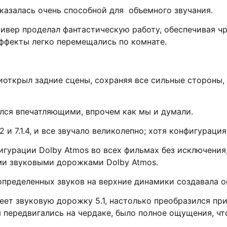
казалась очень способной для объемного звучания.
сивер проделал фантастическую работу, обеспечивая ч
эффекты легко перемещались по комнате.
иоткрыл задние сцены, сохраняя все сильные стороны,
ился впечатляющими, впрочем как мы и думали.
2 и 7.1.4, и все звучало великолепно; хотя конфигурация
игурации Dolby Atmos во всех фильмах без исключени
ыми звуковыми дорожками Dolby Atmos.
определенных звуков на верхние динамики создавала 
еет звуковую дорожку 5.1, настолько преобразился при
ы передвигались на чердаке, было полное ощущения, чт