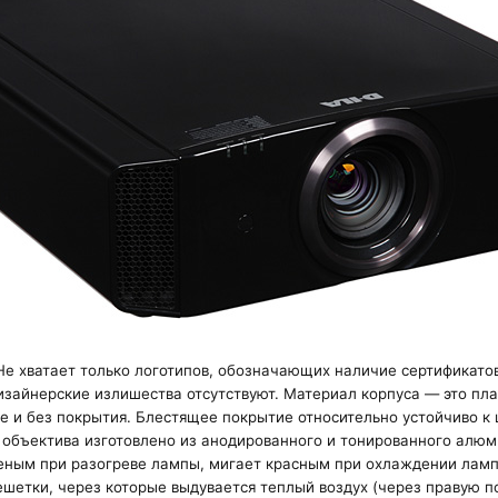
 Не хватает только логотипов, обозначающих наличие сертификатов
изайнерские излишества отсутствуют. Материал корпуса — это пл
е и без покрытия. Блестящее покрытие относительно устойчиво к
 объектива изготовлено из анодированного и тонированного алюм
еным при разогреве лампы, мигает красным при охлаждении лампы
шетки, через которые выдувается теплый воздух (через правую п