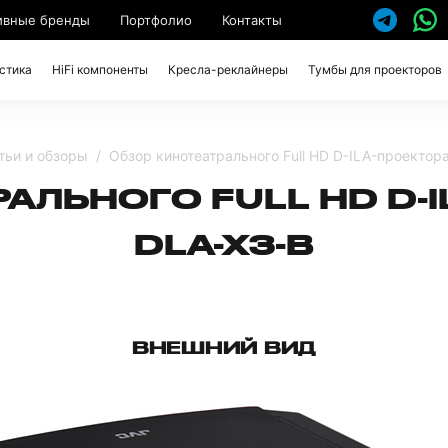
ивные бренды
Портфолио
Контакты
стика
HiFi компоненты
Кресла-реклайнеры
Тумбы для проекторов
тьи и обзоры
Обзор кинотеатрального Full HD D-ILA-проектор
АЛЬНОГО FULL HD D-I
DLA-X3-B
ВНЕШНИЙ ВИД