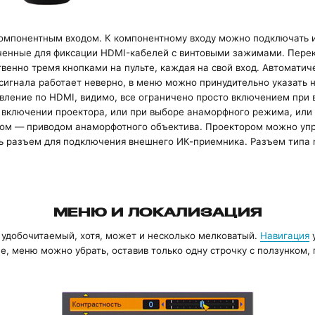
омпонентным входом. К компонентному входу можно подключать и
аченные для фиксации HDMI-кабелей с винтовыми зажимами. Пер
венно тремя кнопками на пульте, каждая на свой вход. Автоматич
сигнала работает неверно, в меню можно принудительно указать 
вление по HDMI, видимо, все ограничено просто включением при 
 включении проектора, или при выборе анаморфного режима, или 
ром — приводом анаморфотного объектива. Проектором можно упр
ь разъем для подключения внешнего ИК-приемника. Разъем типа m
МЕНЮ И ЛОКАЛИЗАЦИЯ
удобочитаемый, хотя, может и несколько мелковатый.
Навигация
у
, меню можно убрать, оставив только одну строчку с ползунком, 