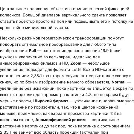
Центральное положение объектива отмечено легкой фиксацией
колесиков. Большой диапазон вертикального сдвига позволяет
ставить проектор просто на пол или подвешивать его к потолку на
кронштейне минимальной высоты.
Несколько режимов геометрической трансформации помогут
подобрать оптимальное преобразование для любого типа
изображения:
Full
— растяжение до соотношения 16:9 (если
нужно) и увеличение во весь экран, идеально для
анаморфированных фильмов и HD,
Zoom
— небольшое
увеличение, подходит для формата LetterBox и HD-картинки с
соотношением 2,35:1 (во втором случае нет серых полос сверху и
снизу, но по бокам изображение немного обрезается),
Normal
—
увеличение без искажений, пока картинка не впишется в экран по
высоте, подходит для просмотра картинки 4:3, но по краям будут
черные полосы,
Широкий формат
— увеличение и неравномерное
растягивание по горизонтали, так, что в центре искажений
меньше, приемлемо, как вариант просмотра картинки 4:3 на
широком экране,
Анаморфический режим
— вертикальное
растяжение картинки до тех пор, пока картинка с соотношением
2,35:1 не займет всю область проекции (актуален при