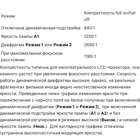
Контрастность full on/full
Режим
off
Отключена динамическая подстройка
840:1
Яркость лампы
A1
1250:1
Диафрагма
Режим 1
или
Режим 2
2690:1
При максимальном фокусном
1165:1
расстоянии
Контрастность типична для кинотеатрального LCD-проектора, она
немного растет при увеличении фокусного расстояния. Скорость
работы динамической диафрагмы высокая, однако, на реальных
фрагментах фильмов иногда видно неестественное изменение
яркости. Приведенные ниже графики изменения яркости при
переключении с черного поля на белое получены при включенной
динамической диафрагме (
Режим 1
и
Режим 2
), при включенной
динамической подстройки яркости лампы (
A1
и
A2
) и без
динамической регулировки в режимах высокой (
Высок.
) и низкой
яркости лампы (
Низк.
). Для наглядности графики сглажены
(устранена высокочастотная модуляция яркости).