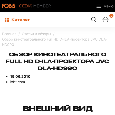
Меню
0
Каталог
Главная
Статьи и обзоры
Обзор кинотеатрального Full HD D-ILA-проектора JVC DLA-
HD990
ОБЗОР КИНОТЕАТРАЛЬНОГО
FULL HD D-ILA-ПРОЕКТОРА JVC
DLA-HD990
19.06.2010
ixbt.com
ВНЕШНИЙ ВИД