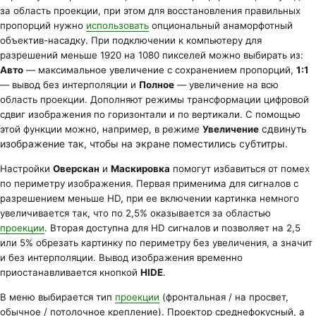
за область проекции, при этом для восстановления правильных
пропорций нужно
использовать
опциональный анаморфотный
объектив-насадку. При подключении к компьютеру для
разрешений меньше 1920 на 1080 пикселей можно выбирать из:
Авто
— максимальное увеличение с сохранением пропорций,
1:1
— вывод без интерполяции и
Полное
— увеличение на всю
область проекции. Дополняют режимы трансформации цифровой
сдвиг изображения по горизонтали и по вертикали. С помощью
сдвинуть
этой функции можно, например, в режиме
Увеличение
изображение так, чтобы на экране поместились субтитры.
Настройки
Оверскан
и
Маскировка
помогут избавиться от помех
по периметру изображения. Первая применима для сигналов с
разрешением меньше HD, при ее включении картинка немного
увеличивается так, что по 2,5% оказывается за областью
проекции
. Вторая доступна для HD сигналов и позволяет на 2,5
или 5% обрезать картинку по периметру без увеличения, а значит
и без интерполяции. Вывод изображения временно
приостанавливается кнопкой
HIDE
.
В меню выбирается тип
проекции
(фронтальная / на просвет,
обычное / потолочное крепление). Проектор среднефокусный, а