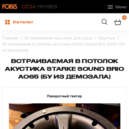
Меню
0
Каталог
Главная
Встраиваемая акустика для дома
Круглые
Встраиваемая в потолок акустика Starke Sound Brio AO65 (БУ
из демозала)
ВСТРАИВАЕМАЯ В ПОТОЛОК
АКУСТИКА STARKE SOUND BRIO
AO65 (БУ ИЗ ДЕМОЗАЛА)
Поворотный твитер