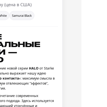
ру (цена в США)
White
Samurai Black
Е
АЛЬНЫЕ
И —
О
ние новой серии
HALO
от Starke
еально выражает нашу идею
о контакта
»: максимум смысла в
ум отвлекающих “эффектов”,
гия.
сочетание современных
го подхода. Здесь используется
 дающий утончённые и