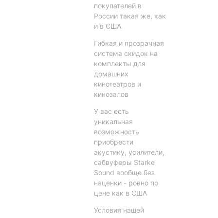
покупателей в
России такая же, как
и в США
Гибкая и прозрачная
система скидок на
комплекты для
домашних
кинотеатров и
кинозалов
У вас еcть
уникальная
возможность
приобрести
акустику, усилители,
сабвуферы Starke
Sound вообще без
наценки - ровно по
цене как в США
Условия нашей