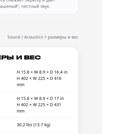
рашеный”, честный звук.
Sound / Acoustics + размеры и вес
РЫ И ВЕС
H 15.8 × W 8.9 × D 16.4 in
H 402 × W 225 × D 416
mm
H 15.8 × W 8.9 × D 17 in
H 402 × W 225 × D 431
mm
30.2 lbs (13.7 kg)