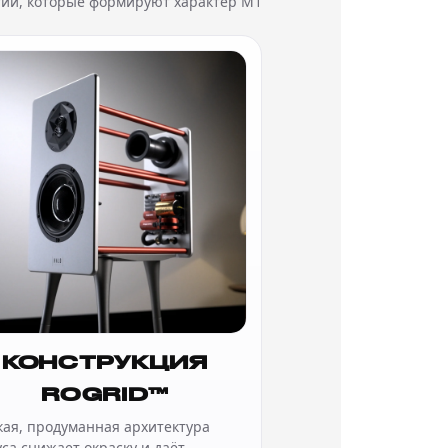
гии, которые формируют характер M1
КОНСТРУКЦИЯ
ROGRID™
кая, продуманная архитектура
са снижает окраску и даёт