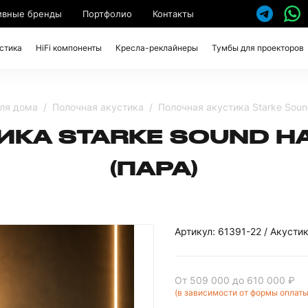
ивные бренды
Портфолио
Контакты
стика
HiFi компоненты
Кресла-реклайнеры
Тумбы для проекторов
для дома
Полочная акустика
Полочная акустика Starke Sound
КА STARKE SOUND HA
(ПАРА)
Артикул: 61391-22 / Акусти
От 509 000
до 610 000 ₽
(в зависимости от формы оплаты