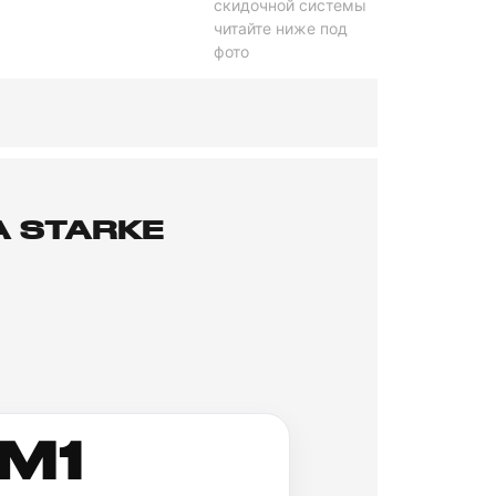
скидочной системы
читайте ниже под
фото
 STARKE
M1