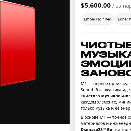
$5,600.00
/ за па
Ember Noir Red
Lunar 
ЧИСТЫ
МУЗЫК
ЭМОЦИ
ЗАНОВ
M1 — первое произведе
Sound. Эта акустика ид
«
чистого музыкальног
каждом элементе, миним
только музыка и её энер
В основе M1 — точное 
материалов и инженерно
Diamaze28™ Be
твитер,