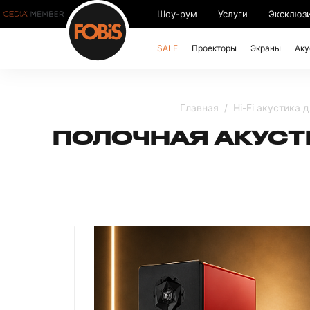
Шоу-рум
Услуги
Эксклюз
SALE
Проекторы
Экраны
Аку
Главная
Hi-Fi акустика 
ПОЛОЧНАЯ АКУСТИ