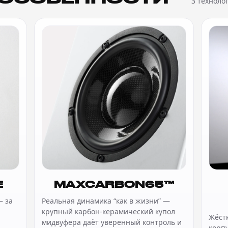
3 техноло
E
MAXCARBON65™
— за
Реальная динамика “как в жизни” —
крупный карбон-керамический купол
Жёст
мидвуфера даёт уверенный контроль и
корпу