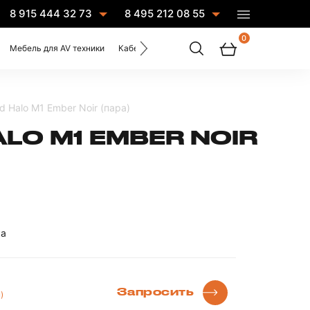
8 915 444 32 73
8 495 212 08 55
0
Мебель для AV техники
Кабели
Услуги
 Halo M1 Ember Noir (пара)
LO M1 EMBER NOIR
ка
Запросить
)