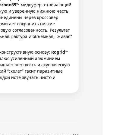
arbon65™
мидвуфер, отвечающий
рную и уверенную нижнюю часть
бъединены через кроссовер
помогает сохранить низкие
овую согласованность. Результат
ная фактура и объёмная, “живая”
конструктивную основу:
Rogrid™
люс усиленный алюминием
вышает жёсткость и акустическую
ий “скелет” гасит паразитные
ждой ноте звучать чисто и