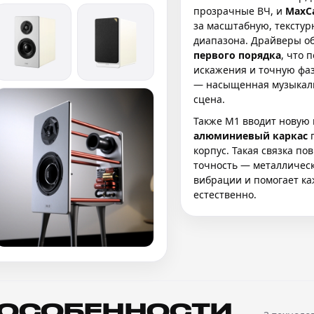
прозрачные ВЧ, и
MaxC
за масштабную, тексту
диапазона. Драйверы о
первого порядка
, что 
искажения и точную фаз
— насыщенная музыкаль
сцена.
Также M1 вводит новую 
алюминиевый каркас
п
корпус. Такая связка по
точность — металлическ
вибрации и помогает ка
естественно.
 ОСОБЕННОСТИ