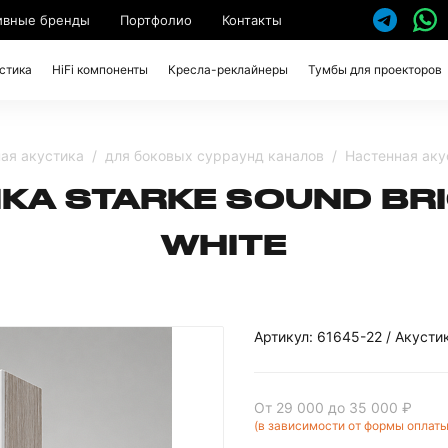
ивные бренды
Портфолио
Контакты
стика
HiFi компоненты
Кресла-реклайнеры
Тумбы для проекторов
ая акустика
для боковых сурраунд каналов
Настенная акус
КА STARKE SOUND BRI
WHITE
Артикул: 61645-22 / Акусти
От 29 000
до 35 000 ₽
(в зависимости от формы оплаты