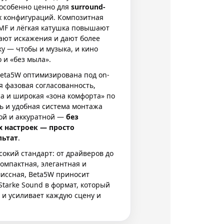
 особенно ценно для
surround-
 конфигураций. Композитная
MF и лёгкая катушка повышают
ают искажения и дают более
у — чтобы и музыка, и кино
 и «без мыла».
Beta5W оптимизирована под on-
ая фазовая согласованность,
а и широкая «зона комфорта» по
ь и удобная система монтажа
ой и аккуратной —
без
х настроек — просто
льтат
.
сокий стандарт: от драйверов до
Компактная, элегантная и
иссная, Beta5W приносит
tarke Sound в формат, который
 и усиливает каждую сцену и