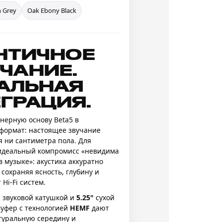
n Grey
Oak Ebony Black
НТИЧНОЕ
ЧАНИЕ.
АЛЬНАЯ
ГРАЦИЯ.
нерную основу Beta5 в
формат: настоящее звучание
я ни сантиметра пола. Для
 идеальный компромисс «невидима
 музыке»: акустика аккуратно
 сохраняя ясность, глубину и
Hi-Fi систем.
 звуковой катушкой и
5.25"
сухой
вуфер с технологией
HEMF
дают
туральную середину и