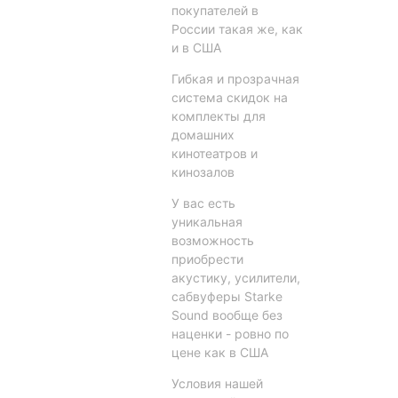
покупателей в
России такая же, как
и в США
Гибкая и прозрачная
система скидок на
комплекты для
домашних
кинотеатров и
кинозалов
У вас еcть
уникальная
возможность
приобрести
акустику, усилители,
сабвуферы Starke
Sound вообще без
наценки - ровно по
цене как в США
Условия нашей