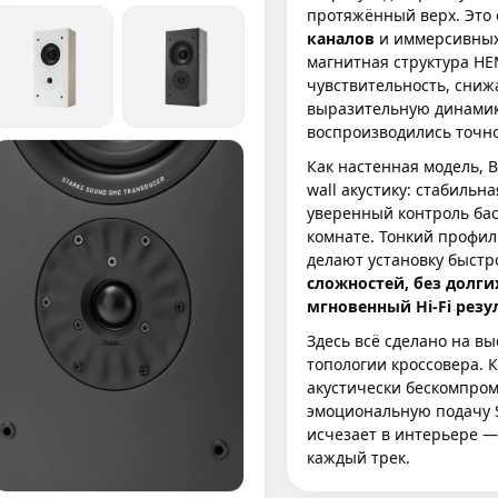
протяжённый верх. Это
каналов
и иммерсивных
магнитная структура HE
чувствительность, сниж
выразительную динамик
воспроизводились точно
Как настенная модель, 
wall акустику: стабильн
уверенный контроль бас
комнате. Тонкий профил
делают установку быстр
сложностей, без долги
мгновенный Hi-Fi резу
Здесь всё сделано на вы
топологии кроссовера. 
акустически бескомпром
эмоциональную подачу S
исчезает в интерьере —
каждый трек.