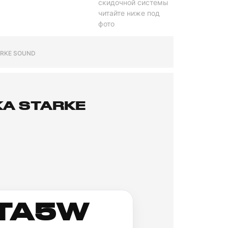
скидочной системы
читайте ниже под
фото
RKE SOUND
А STARKE
TA5W