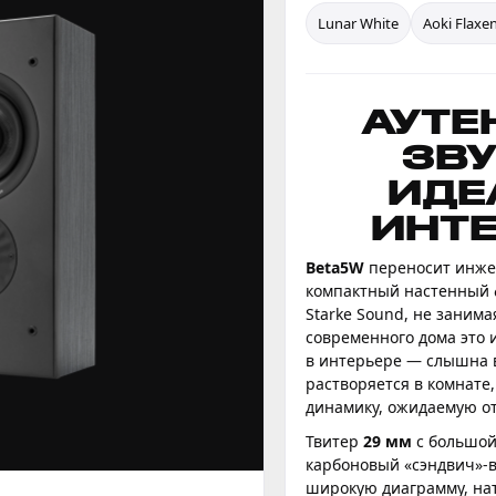
Lunar White
Aoki Flaxe
АУТЕ
ЗВУ
ИДЕ
ИНТЕ
Beta5W
переносит инже
компактный настенный 
Starke Sound, не занима
современного дома это
в интерьере — слышна в
растворяется в комнате,
динамику, ожидаемую от 
Твитер
29 мм
с большой
карбоновый «сэндвич»-
широкую диаграмму, на