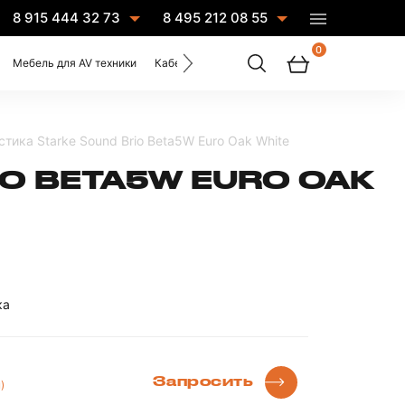
8 915 444 32 73
8 495 212 08 55
0
Мебель для AV техники
Кабели
Услуги
тика Starke Sound Brio Beta5W Euro Oak White
O BETA5W EURO OAK
ка
Запросить
)