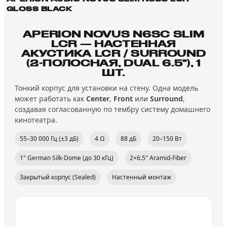
GLOSS BLACK
APERION NOVUS N6SC SLIM
LCR — НАСТЕННАЯ
АКУСТИКА LCR / SURROUND
(2-ПОЛОСНАЯ, DUAL 6.5"), 1
ШТ.
Тонкий корпус для установки на стену. Одна модель
может работать как
Center
,
Front
или
Surround
,
создавая согласованную по тембру систему домашнего
кинотеатра.
55–30 000 Гц (±3 дБ)
4 Ω
88 дБ
20–150 Вт
1" German Silk-Dome (до 30 кГц)
2×6.5" Aramid-Fiber
Закрытый корпус (Sealed)
Настенный монтаж