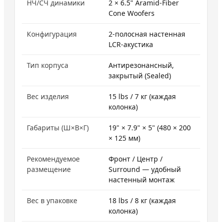
НЧ/СЧ динамики
2 × 6.5" Aramid-Fiber
Cone Woofers
Конфигурация
2-полосная настенная
LCR-акустика
Тип корпуса
Антирезонансный,
закрытый (Sealed)
Вес изделия
15 lbs / 7 кг (каждая
колонка)
Габариты (Ш×В×Г)
19" × 7.9" × 5" (480 × 200
× 125 мм)
Рекомендуемое
Фронт / Центр /
размещение
Surround — удобный
настенный монтаж
Вес в упаковке
18 lbs / 8 кг (каждая
колонка)