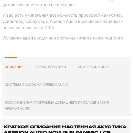
домашних кинотеатров и кинозалов
У вас еcть уникальная возможность приобрести акустику,
усилители, сабвуферы Aperion Audio вообще без наценки -
ровно по цене как в США
Условия нашей скидочной системы читайте ниже под фото
ОПИСАНИЕ
ХАРАКТЕРИСТИКИ
ОБ APERION AUDIO
СИСТЕМА СКИДОК НА APERION AUDIO
ЭКСКЛЮЗИВНАЯ ПРОГРАММА ДОМАШНЕГО ПРОСЛУШИВАНИЯ
APERION AUDIO
КРАТКОЕ ОПИСАНИЕ НАСТЕННАЯ АКУСТИКА
APERION AUDIO NOVUS SLIM N6SC LCR