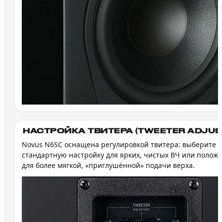
НАСТРОЙКА ТВИТЕРА (TWEETER ADJUS
Novus N6SC оснащена регулировкой твитера: выберите
стандартную настройку для ярких, чистых ВЧ или полож
для более мягкой, «приглушённой» подачи верха.