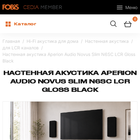
Меню
0
Каталог
Главная
Hi-Fi акустика для дома
Настенная акустика
для LCR каналов
Настенная акустика Aperion Audio Novus Slim N6SC LCR Gloss
Black
НАСТЕННАЯ АКУСТИКА APERION
AUDIO NOVUS SLIM N6SC LCR
GLOSS BLACK