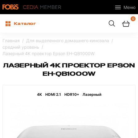
Меню
0
Каталог
Главная
Для выделенного домашнего кинозала
средний уровень
Лазерный 4K проектор Epson EH-QB1000W
ЛАЗЕРНЫЙ 4K ПРОЕКТОР EPSON
EH-QB1000W
4K
HDMI 2.1
HDR10+
Лазерный
/
/
/