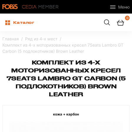
Меню
0
Каталог
Главная
Ряд из 4-х мест
Комплект из 4-x моторизованных кресел 7Seats Lambro GT
Carbon (5 подлокотников) Brown Leather
КОМПЛЕКТ ИЗ 4-X
МОТОРИЗОВАННЫХ КРЕСЕЛ
7SEATS LAMBRO GT CARBON (5
ПОДЛОКОТНИКОВ) BROWN
LEATHER
кожа + карбон