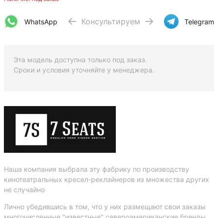
Консультируем
WhatsApp
Telegram
Эта модель доступна только под заказ.
Сроки и условия уточняйте у менеджера.
Наша компания выбрала эту фабрику по производству
кинотеатральных кресел-реклайнеров из множества других
не случайно
Лично убедившись в том, что у них размещают свои заказы
многочисленные "известные" североамериканские бренды,