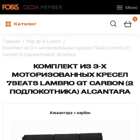
Меню
0
Каталог
Главная
Ряд из 3-х мест
Комплект из 3-x моторизованных кресел 7Seats Lambro GT
Carbon (2 подлокотника) Alcantara
КОМПЛЕКТ ИЗ 3-X
МОТОРИЗОВАННЫХ КРЕСЕЛ
7SEATS LAMBRO GT CARBON (2
ПОДЛОКОТНИКА) ALCANTARA
Алькантара + карбон