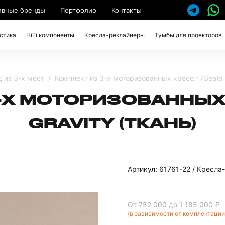
ивные бренды
Портфолио
Контакты
стика
HiFi компоненты
Кресла-реклайнеры
Тумбы для проекторов
 из 3-х мест
Комплект из 3-x моторизованных кресел 7Seats G
-X МОТОРИЗОВАННЫХ
GRAVITY (ТКАНЬ)
Артикул: 61761-22 / Кресл
От 752 000
до 1 185 000 ₽
(в зависимости от комплектации