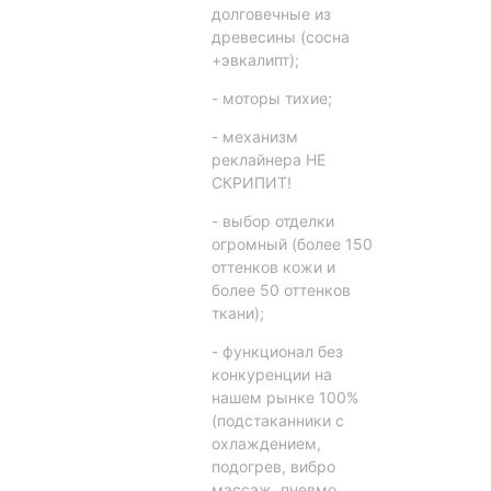
долговечные из
древесины (сосна
+эвкалипт);
- моторы тихие;
- механизм
реклайнера НЕ
СКРИПИТ!
- выбор отделки
огромный (более 150
оттенков кожи и
более 50 оттенков
ткани);
- функционал без
конкуренции на
нашем рынке 100%
(подстаканники с
охлаждением,
подогрев, вибро
массаж, пневмо