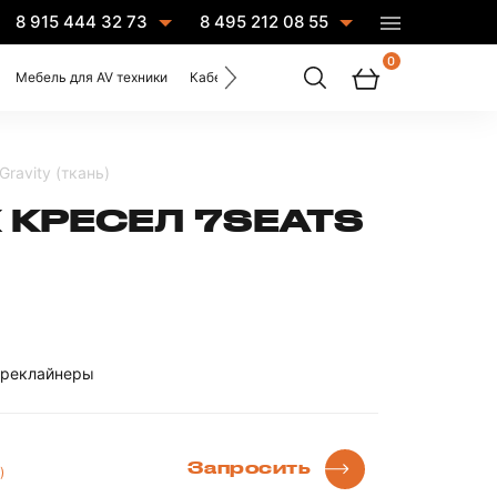
8 915 444 32 73
8 495 212 08 55
0
Мебель для AV техники
Кабели
Услуги
ravity (ткань)
 КРЕСЕЛ 7SEATS
а-реклайнеры
Запросить
)