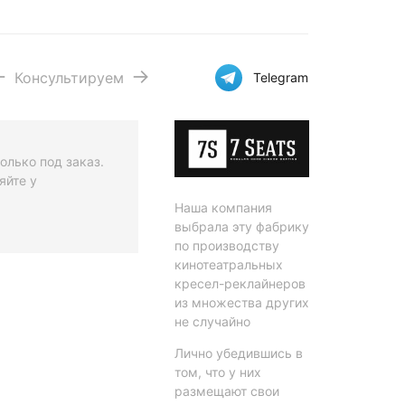
Консультируем
Telegram
олько под заказ.
яйте у
Наша компания
выбрала эту фабрику
по производству
кинотеатральных
кресел-реклайнеров
из множества других
не случайно
Лично убедившись в
том, что у них
размещают свои