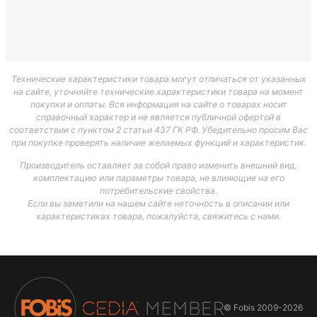
Технические характеристики товара могут отличаться от указанных
на сайте, уточняйте технические характеристики товара на момент
покупки и оплаты. Вся информация на сайте о товарах носит
справочный характер и не является публичной офертой в
соответствии с пунктом 2 статьи 437 ГК РФ. Убедительно просим Вас
при покупке проверять наличие желаемых функций и характеристик.
Производитель оставляет за собой право изменить внешний вид,
комплектацию или параметры товара, не влияющие на его
потребительские свойства.
Если вы заметили на нашем сайте неточность в описании или
характеристиках товара, пожалуйста, свяжитесь с нами.
© Fobis
2009-2026