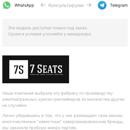
Консультируем
WhatsApp
Telegram
Эта модель доступна только под заказ.
Сроки и условия уточняйте у менеджера.
Наша компания выбрала эту фабрику по производству
кинотеатральных кресел-реклайнеров из множества других
не случайно
Лично убедившись в том, что у них размещают свои заказы
многочисленные "известные" североамериканские бренды,
мы заказали пробную микро партию.