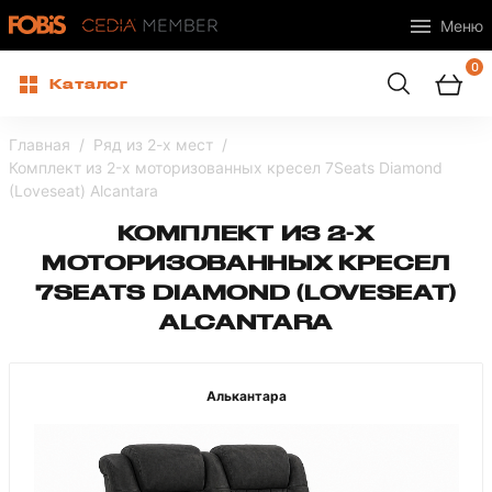
Меню
0
Каталог
Главная
Ряд из 2-х мест
Комплект из 2-x моторизованных кресел 7Seats Diamond
(Loveseat) Alcantara
КОМПЛЕКТ ИЗ 2-X
МОТОРИЗОВАННЫХ КРЕСЕЛ
7SEATS DIAMOND (LOVESEAT)
ALCANTARA
Алькантара