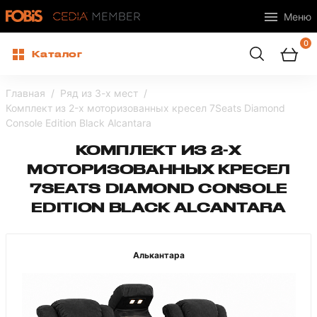
Меню
0
Каталог
Главная
Ряд из 3-х мест
Комплект из 2-x моторизованных кресел 7Seats Diamond
Console Edition Black Alcantara
КОМПЛЕКТ ИЗ 2-X
МОТОРИЗОВАННЫХ КРЕСЕЛ
7SEATS DIAMOND CONSOLE
EDITION BLACK ALCANTARA
Алькантара