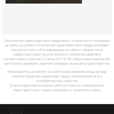
Технические характеристики товара могут отличаться от указанных
на сайте, уточняйте технические характеристики товара на момент
покупки и оплаты. Вся информация на сайте о товарах носит
справочный характер и не является публичной офертой в
соответствии с пунктом 2 статьи 437 ГК РФ. Убедительно просим Вас
при покупке проверять наличие желаемых функций и характеристик.
Производитель оставляет за собой право изменить внешний вид,
комплектацию или параметры товара, не влияющие на его
потребительские свойства.
Если вы заметили на нашем сайте неточность в описании или
характеристиках товара, пожалуйста, свяжитесь с нами.