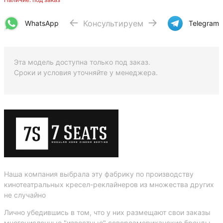
Консультируем
WhatsApp
Telegram
Эта модель доступна только под заказ.
Сроки и условия уточняйте у менеджера.
Наша компания выбрала эту фабрику по производству
кинотеатральных кресел-реклайнеров из множества других
не случайно
Лично убедившись в том, что у них размещают свои заказы
многочисленные "известные" североамериканские бренды,