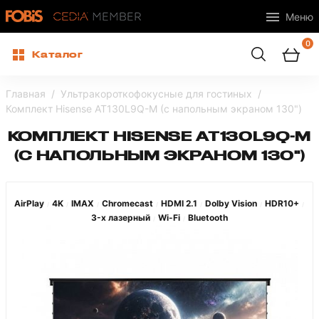
Меню
0
Каталог
Главная
Ультракороткофокусные для гостиных
Комплект Hisense AT130L9Q-M (с напольным экраном 130")
КОМПЛЕКТ HISENSE AT130L9Q-M
(С НАПОЛЬНЫМ ЭКРАНОМ 130")
AirPlay
4K
IMAX
Chromecast
HDMI 2.1
Dolby Vision
HDR10+
/
/
/
/
/
/
/
3-х лазерный
Wi-Fi
Bluetooth
/
/