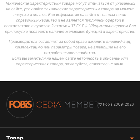
Технические характеристики товара могут отличаться от указанных
на сайте, уточняйте технические характеристики товара на момент
покупки и оплаты. Вся информация на сайте о товарах носит
справочный характер и не является публичной офертой в
соответствии с пунктом 2 статьи 437 ГК РФ. Убедительно просим Вас
при покупке проверять наличие желаемых функций и характеристик.
Производитель оставляет за собой право изменить внешний вид,
комплектацию или параметры товара, не влияющие на его
потребительские свойства.
Если вы заметили на нашем сайте неточность в описании или
характеристиках товара, пожалуйста, свяжитесь с нами.
© Fobis
2009-2026
Товар