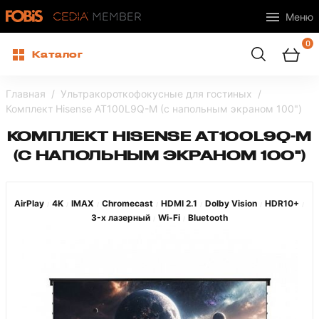
Меню
0
Каталог
Главная
Ультракороткофокусные для гостиных
Комплект Hisense AT100L9Q-M (с напольным экраном 100")
КОМПЛЕКТ HISENSE AT100L9Q-M
(С НАПОЛЬНЫМ ЭКРАНОМ 100")
AirPlay
4K
IMAX
Chromecast
HDMI 2.1
Dolby Vision
HDR10+
/
/
/
/
/
/
/
3-х лазерный
Wi-Fi
Bluetooth
/
/