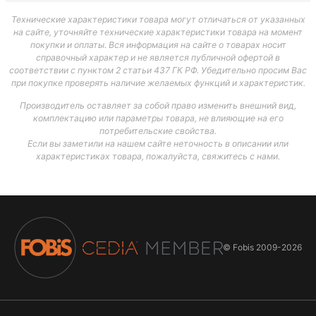
Технические характеристики товара могут отличаться от указанных
на сайте, уточняйте технические характеристики товара на момент
покупки и оплаты. Вся информация на сайте о товарах носит
справочный характер и не является публичной офертой в
соответствии с пунктом 2 статьи 437 ГК РФ. Убедительно просим Вас
при покупке проверять наличие желаемых функций и характеристик.
Производитель оставляет за собой право изменить внешний вид,
комплектацию или параметры товара, не влияющие на его
потребительские свойства.
Если вы заметили на нашем сайте неточность в описании или
характеристиках товара, пожалуйста, свяжитесь с нами.
© Fobis
2009-2026