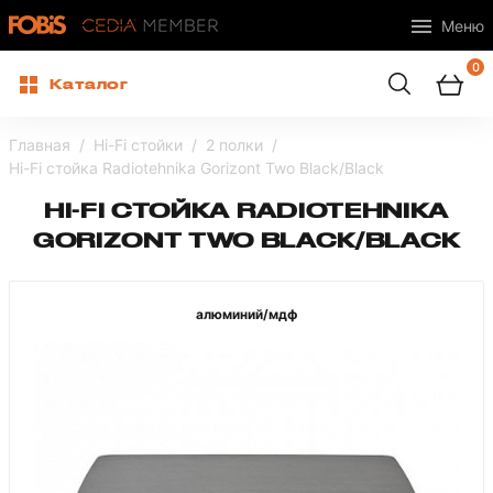
Меню
0
Каталог
Главная
Hi-Fi стойки
2 полки
Hi-Fi стойка Radiotehnika Gorizont Two Black/Black
HI-FI СТОЙКА RADIOTEHNIKA
GORIZONT TWO BLACK/BLACK
алюминий/мдф